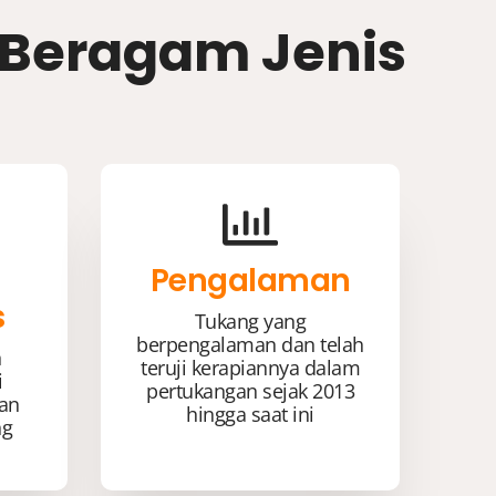
k Beragam Jenis
Pengalaman
s
Tukang yang
berpengalaman dan telah
n
teruji kerapiannya dalam
i
pertukangan sejak 2013
kan
hingga saat ini
ng