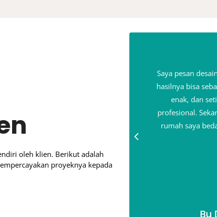
a Sion Mandiri benar-benar
Saya pesan desain
r mendengarkan keinginan saya
hasilnya bisa seb
ran yang nggak kepikiran
enak, dan set
umahnya keren banget — modern
profesional. Seka
ien
an nyaman. Rasanya puas banget
rumah saya beda 
sil akhirnya.
ndiri oleh klien. Berikut adalah
mempercayakan proyeknya kepada
ampung Timur
Bu 