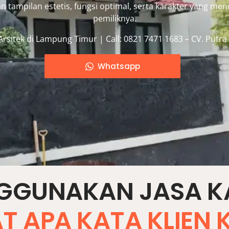
ampilan estetis, fungsi optimal, serta karakter yang me
pemiliknya.
Arsitek di Lampung Timur | Call: 0821 7471 1683 – CV. Putra
Whatsapp
GGUNAKAN JASA KA
AT APA KATA KLIEN 