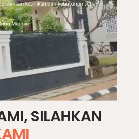
ncerminkan keunikan dan kebutuhan setiap
 Sion Mandiri
MI, SILAHKAN
KAMI