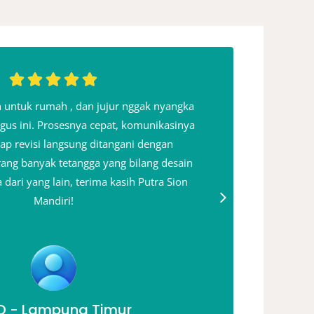
 untuk rumah , dan jujur nggak nyangka
Yang sa
agus ini. Prosesnya cepat, komunikasinya
mereka 
iap revisi langsung ditangani dengan
benar m
rang banyak tetangga yang bilang desain
sampai ak
dari yang lain, terima kasih Putra Sion
harapan
Mandiri!
D - Lampung Timur