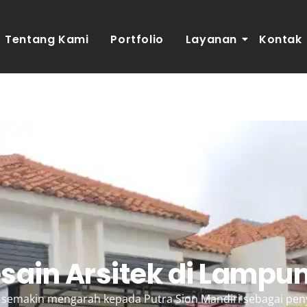
Tentang Kami
Portfolio
Layanan
Kontak
sain Arsitek di Lampu
emakin mengarah kepada Putra Sion Mandiri sebagai penyed