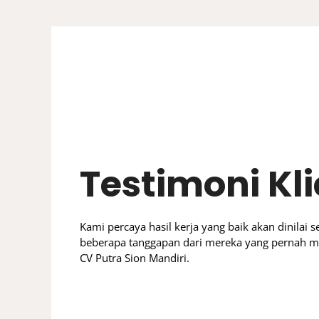
Kerja sama dengan Putr
menyenangkan. Timnya saba
dan memberi banyak sa
sebelumnya. Hasil desain r
Testimoni Kl
tapi tetap terasa hangat d
lihat ha
Kami percaya hasil kerja yang baik akan dinilai se
beberapa tanggapan dari mereka yang pernah 
CV Putra Sion Mandiri.
Pak G - L