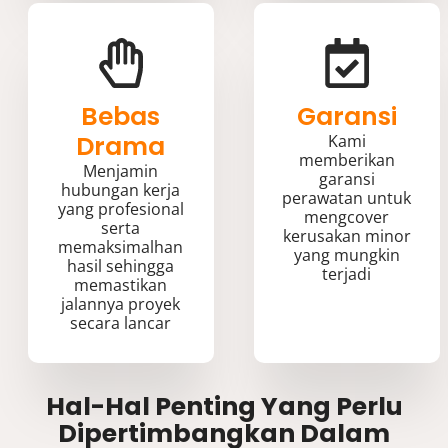
Bebas
Garansi
Drama
Kami
memberikan
Menjamin
garansi
hubungan kerja
perawatan untuk
yang profesional
mengcover
serta
kerusakan minor
memaksimalhan
yang mungkin
hasil sehingga
terjadi
memastikan
jalannya proyek
secara lancar
Hal-Hal Penting Yang Perlu
Dipertimbangkan Dalam