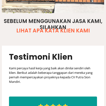
arsitek rumah, jasa desain rumah, jasa arsitek renovasi rumah, biaya jasa arsitek untuk renovasi rumah, jasa arsitek, jasa arsitek rumah minimalis, jasa desain rumah tanjungpinang, harga jasa arsitek ,biaya desain rumah, desainer rumah
SEBELUM MENGGUNAKAN JASA KAMI,
SILAHKAN
LIHAT APA KATA KLIEN KAMI
Testimoni Klien
Kami percaya hasil kerja yang baik akan dinilai sendiri oleh
klien. Berikut adalah beberapa tanggapan dari mereka yang
pernah mempercayakan proyeknya kepada CV Putra Sion
Mandiri.