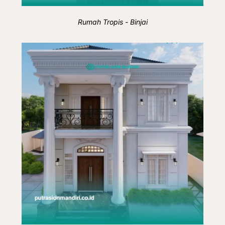
Rumah Tropis - Binjai