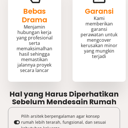
Bebas
Garansi
Drama
Kami
memberikan
Menjamin
garansi
hubungan kerja
perawatan untuk
yang profesional
mengcover
serta
kerusakan minor
memaksimalhan
yang mungkin
hasil sehingga
terjadi
memastikan
jalannya proyek
secara lancar
Hal yang Harus Diperhatikan
Sebelum Mendesain Rumah
Pilih arsitek berpengalaman agar konsep
rumah lebih terarah, fungsional, dan sesuai