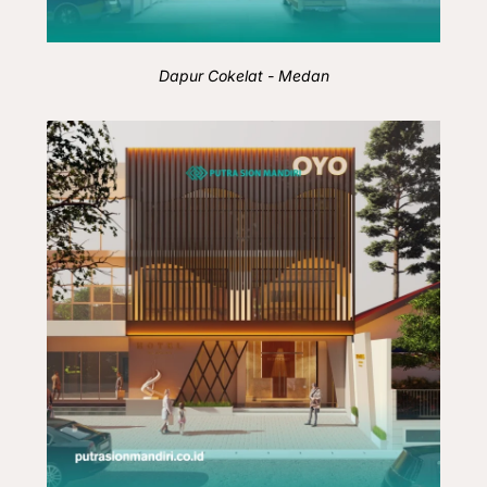
Dapur Cokelat - Medan