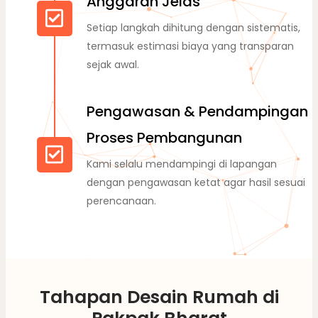
termasuk estimasi biaya yang transparan
sejak awal.
Pengawasan & Pendampingan
Proses Pembangunan
Kami selalu mendampingi di lapangan
dengan pengawasan ketat agar hasil sesuai
perencanaan.
Tahapan Desain Rumah di
Pakpak Bharat