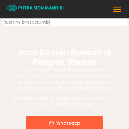
Lewati
ke
konten
[custom_breadcrumb]
Jasa Desain Rumah di
Pakpak Bharat
Banyak orang di Pakpak Bharat yang akhirnya
mempercayakan desain serta perencanaan rumahnya
kepada Putra Sion Mandiri, setelah sebelumnya
merasa kurang puas dengan layanan arsitek lain.
Jasa Desain Rumah di Pakpak Bhatat | Call: 0821 7471
1683 – CV. Putra Sion Mandiri
Whatsapp