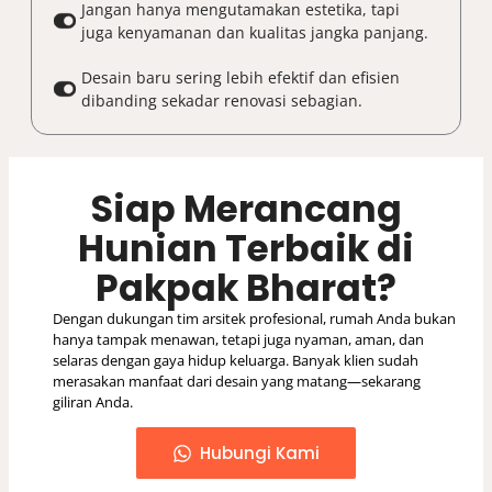
Jangan hanya mengutamakan estetika, tapi
juga kenyamanan dan kualitas jangka panjang.
Desain baru sering lebih efektif dan efisien
dibanding sekadar renovasi sebagian.
Siap Merancang
Hunian Terbaik di
Pakpak Bharat?
Dengan dukungan tim arsitek profesional, rumah Anda bukan
hanya tampak menawan, tetapi juga nyaman, aman, dan
selaras dengan gaya hidup keluarga. Banyak klien sudah
merasakan manfaat dari desain yang matang—sekarang
giliran Anda.
Hubungi Kami