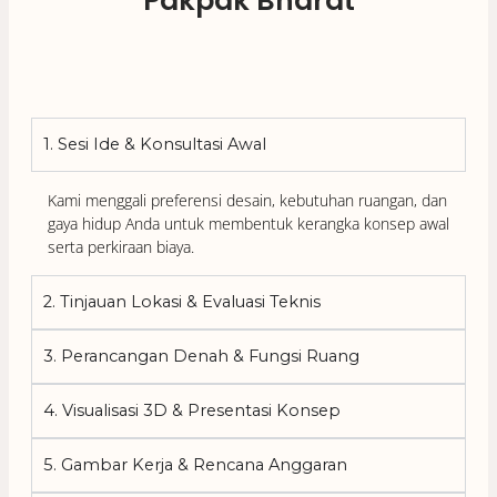
1. Sesi Ide & Konsultasi Awal
Kami menggali preferensi desain, kebutuhan ruangan, dan
gaya hidup Anda untuk membentuk kerangka konsep awal
serta perkiraan biaya.
2. Tinjauan Lokasi & Evaluasi Teknis
3. Perancangan Denah & Fungsi Ruang
4. Visualisasi 3D & Presentasi Konsep
5. Gambar Kerja & Rencana Anggaran
6. Bantuan Administrasi Perizinan