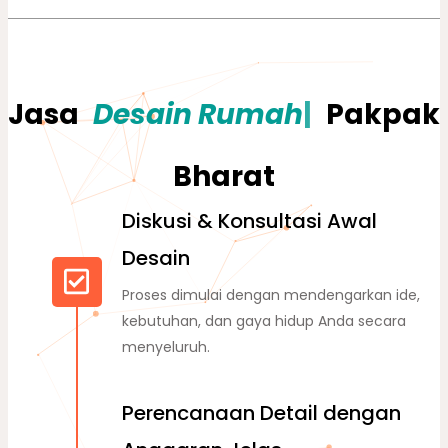
Jasa
D
|
Pakpak Bharat
Diskusi & Konsultasi Awal
Desain
Proses dimulai dengan mendengarkan ide,
kebutuhan, dan gaya hidup Anda secara
menyeluruh.
Perencanaan Detail dengan
Anggaran Jelas
Setiap langkah dihitung dengan sistematis,