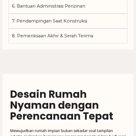
7. Pendampingan Saat Konstruksi
8. Pemeriksaan Akhir & Serah Terima
Desain Rumah
Nyaman dengan
Perencanaan Tepat
Mewujudkan rumah impian bukan sekadar soal tampilan
estetis, melainkan bagaimana rancangan tersebut bisa berfungsi
secara maksimal, nyaman untuk dihuni, dan sesuai dengan
anggaran. Banyak calon pemilik
rumah di Pakpak Bharat
yang