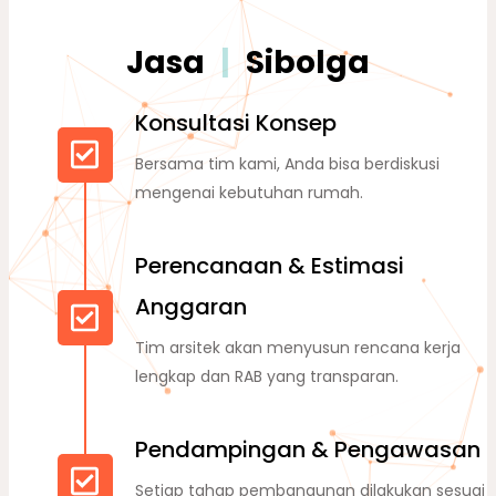
Jasa
|
Sibolga
A
r
s
Konsultasi Konsep
Bersama tim kami, Anda bisa berdiskusi
mengenai kebutuhan rumah.
Perencanaan & Estimasi
Anggaran
Tim arsitek akan menyusun rencana kerja
lengkap dan RAB yang transparan.
Pendampingan & Pengawasan
Setiap tahap pembangunan dilakukan sesuai