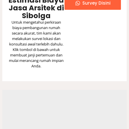
Estimasi Biaya
Survey Disini
Jasa Arsitek di
Sibolga
Untuk mengetahui perkiraan
biaya pembangunan rumah
secara akurat, tim kami akan
melakukan survei lokasi dan
konsultasi awal terlebih dahulu.
Klik tombol di bawah untuk
membuat janji pertemuan dan
mulai merancang rumah impian
Anda.