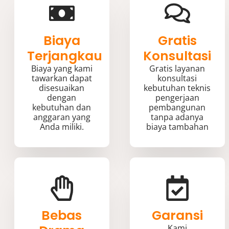
Biaya
Gratis
Terjangkau
Konsultasi
Biaya yang kami
Gratis layanan
tawarkan dapat
konsultasi
disesuaikan
kebutuhan teknis
dengan
pengerjaan
kebutuhan dan
pembangunan
anggaran yang
tanpa adanya
Anda miliki.
biaya tambahan
Bebas
Garansi
Kami