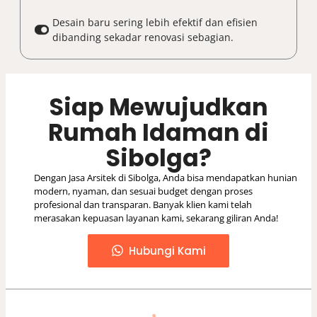
Desain baru sering lebih efektif dan efisien
dibanding sekadar renovasi sebagian.
Siap Mewujudkan
Rumah Idaman di
Sibolga?
Dengan Jasa Arsitek di Sibolga, Anda bisa mendapatkan hunian
modern, nyaman, dan sesuai budget dengan proses
profesional dan transparan. Banyak klien kami telah
merasakan kepuasan layanan kami, sekarang giliran Anda!
Hubungi Kami