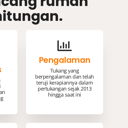
ncang rumah
itungan.
Pengalaman
s
Tukang yang
berpengalaman dan telah
n
teruji kerapiannya dalam
i
pertukangan sejak 2013
kan
hingga saat ini
ng