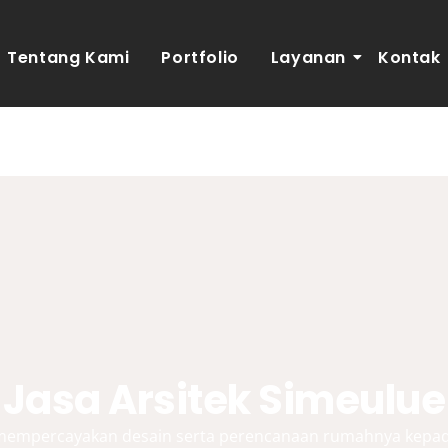
Tentang Kami
Portfolio
Layanan
Kontak
Jasa Arsitek Simeulue
 mempercayakan desain serta perencanaan rumahnya kepada