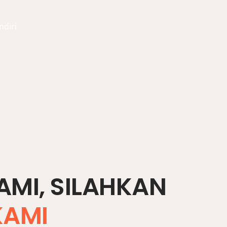
ndiri
MI, SILAHKAN
KAMI