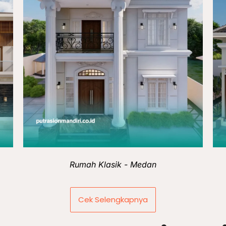
Rumah Klasik - Medan
Cek Selengkapnya