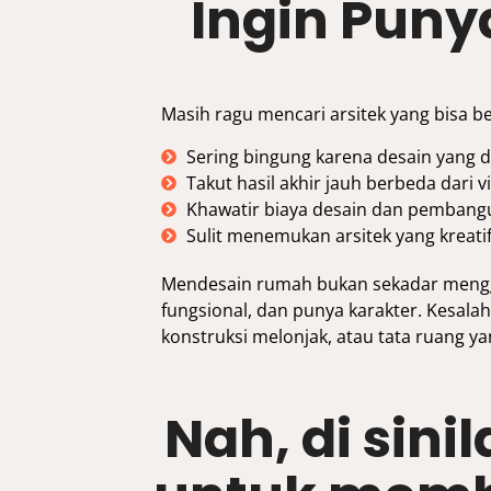
Ingin Puny
Masih ragu mencari arsitek yang bisa
Sering bingung karena desain yang di
Takut hasil akhir jauh berbeda dari vi
Khawatir biaya desain dan pembang
Sulit menemukan arsitek yang kreatif
Mendesain rumah bukan sekadar mengg
fungsional, dan punya karakter. Kesala
konstruksi melonjak, atau tata ruang yan
Nah, di sini