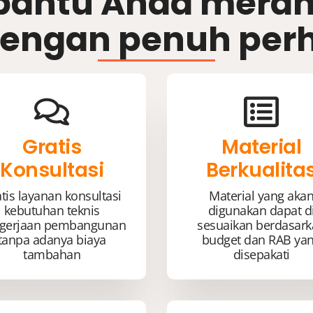
antu Anda mera
dengan penuh perh
Gratis
Material
Konsultasi
Berkualita
tis layanan konsultasi
Material yang aka
kebutuhan teknis
digunakan dapat d
gerjaan pembangunan
sesuaikan berdasar
tanpa adanya biaya
budget dan RAB ya
tambahan
disepakati