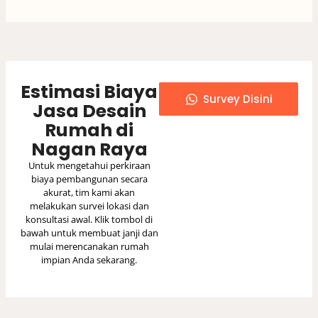
Estimasi Biaya
Survey Disini
Jasa Desain
Rumah di
Nagan Raya
Untuk mengetahui perkiraan
biaya pembangunan secara
akurat, tim kami akan
melakukan survei lokasi dan
konsultasi awal. Klik tombol di
bawah untuk membuat janji dan
mulai merencanakan rumah
impian Anda sekarang.