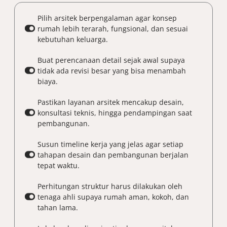
Pilih arsitek berpengalaman agar konsep
rumah lebih terarah, fungsional, dan sesuai
kebutuhan keluarga.
Buat perencanaan detail sejak awal supaya
tidak ada revisi besar yang bisa menambah
biaya.
Pastikan layanan arsitek mencakup desain,
konsultasi teknis, hingga pendampingan saat
pembangunan.
Susun timeline kerja yang jelas agar setiap
tahapan desain dan pembangunan berjalan
tepat waktu.
Perhitungan struktur harus dilakukan oleh
tenaga ahli supaya rumah aman, kokoh, dan
tahan lama.