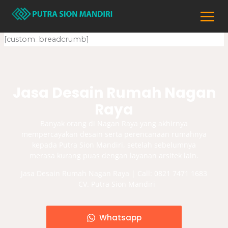
Lewati
ke
konten
[custom_breadcrumb]
Jasa Desain Rumah Nagan
Raya
Banyak orang di Nagan Raya yang akhirnya
mempercayakan desain serta perencanaan rumahnya
kepada Putra Sion Mandiri, setelah sebelumnya
merasa kurang puas dengan layanan arsitek lain.
Jasa Desain Rumah Nagan Raya | Call: 0821 7471 1683
– CV. Putra Sion Mandiri
Whatsapp