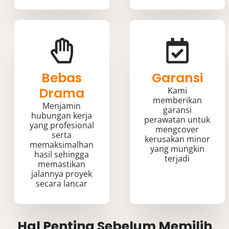
Bebas
Garansi
Drama
Kami
memberikan
Menjamin
garansi
hubungan kerja
perawatan untuk
yang profesional
mengcover
serta
kerusakan minor
memaksimalhan
yang mungkin
hasil sehingga
terjadi
memastikan
jalannya proyek
secara lancar
Hal Penting Sebelum Memilih