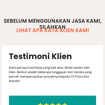
jasa desain rumah, jasa arsitek rumah, jasa desain rumah dan rab, jasa desain rumah minimalis, jasa arsitek murah, jasa arsitek renovasi rumah, jasa arsitek terdekat, biaya jasa arsitek untuk renovasi rumah, jasa gambar bangunan, harga arsitek rumah
SEBELUM MENGGUNAKAN JASA KAMI,
SILAHKAN
LIHAT APA KATA KLIEN KAMI
Testimoni Klien
Kami percaya hasil kerja yang baik akan dinilai sendiri oleh
klien. Berikut adalah beberapa tanggapan dari mereka yang
pernah mempercayakan proyeknya kepada CV Putra Sion
Mandiri.