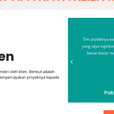
 Setiap revisi ditanggapi dengan
Tim arsiteknya k
jauh di atas ekspektasi saya.
yang saya inginkan
ien
benar-benar m
ndiri oleh klien. Berikut adalah
mempercayakan proyeknya kepada
angkalpinang
Pak