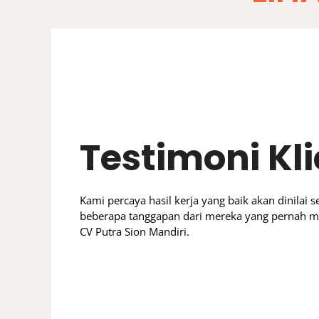
Profesional dan tepat waktu.
cepat dan hasil akhirnya 
Testimoni Kl
Kami percaya hasil kerja yang baik akan dinilai se
beberapa tanggapan dari mereka yang pernah 
CV Putra Sion Mandiri.
Pak H - P