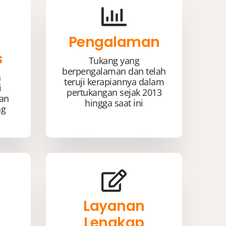
Pengalaman
s
Tukang yang
berpengalaman dan telah
n
teruji kerapiannya dalam
i
pertukangan sejak 2013
kan
hingga saat ini
ng
Layanan
Lengkap