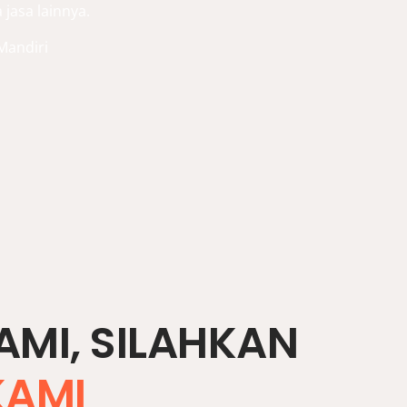
 jasa lainnya.
 Mandiri
MI, SILAHKAN
KAMI