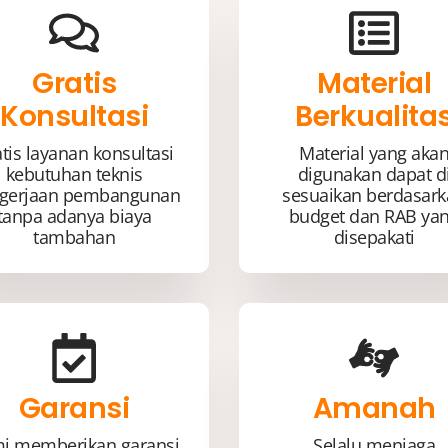
Gratis
Material
Konsultasi
Berkualita
tis layanan konsultasi
Material yang aka
kebutuhan teknis
digunakan dapat d
gerjaan pembangunan
sesuaikan berdasar
tanpa adanya biaya
budget dan RAB ya
tambahan
disepakati
Garansi
Amanah
i memberikan garansi
Selalu menjaga