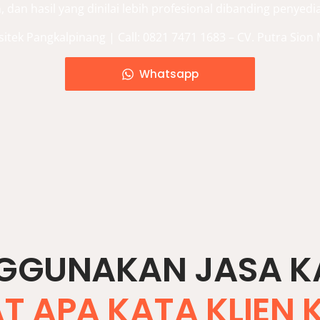
dan hasil yang dinilai lebih profesional dibanding penyedia
sitek Pangkalpinang | Call: 0821 7471 1683 – CV. Putra Sion
Whatsapp
GGUNAKAN JASA KA
AT APA KATA KLIEN 