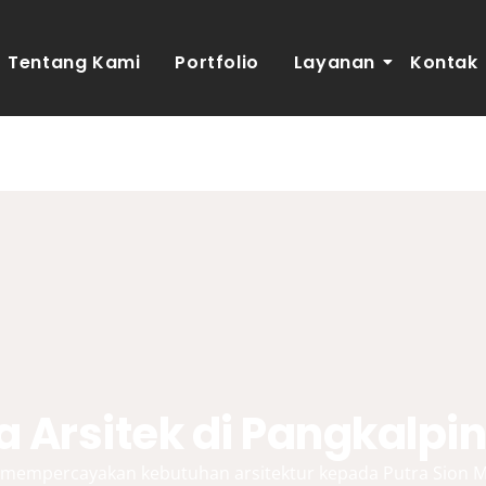
Tentang Kami
Portfolio
Layanan
Kontak
a Arsitek di Pangkalpi
 mempercayakan kebutuhan arsitektur kepada Putra Sion Man