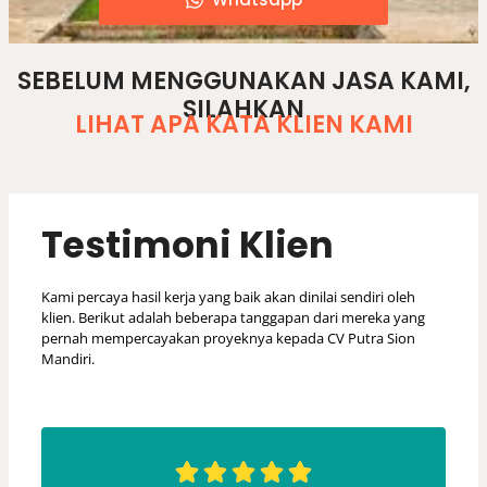
desain arsitek, jasa arsitek rumah, arsitek rumah minimalis, jasa desain rumah dan rab, jasa desain rumah minimalis, harga jasa arsitek per m2, jasa arsitek online, jasa arsitek murah, jasa arsitektur rumah, desain arsitektur rumah
SEBELUM MENGGUNAKAN JASA KAMI,
SILAHKAN
LIHAT APA KATA KLIEN KAMI
Testimoni Klien
Kami percaya hasil kerja yang baik akan dinilai sendiri oleh
klien. Berikut adalah beberapa tanggapan dari mereka yang
pernah mempercayakan proyeknya kepada CV Putra Sion
Mandiri.