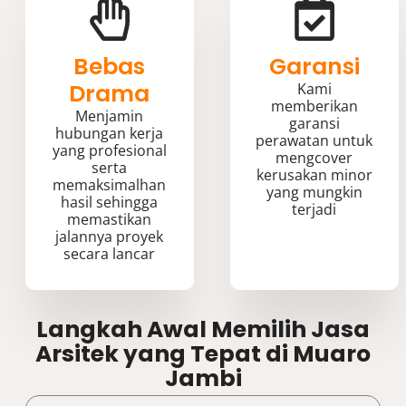
Bebas
Garansi
Drama
Kami
memberikan
Menjamin
garansi
hubungan kerja
perawatan untuk
yang profesional
mengcover
serta
kerusakan minor
memaksimalhan
yang mungkin
hasil sehingga
terjadi
memastikan
jalannya proyek
secara lancar
Langkah Awal Memilih Jasa
Arsitek yang Tepat di Muaro
Jambi