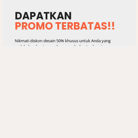
DAPATKAN
PROMO TERBATAS!!
Nikmati diskon desain 50% khusus untuk Anda yang
melakukan kunjungan langsung ke kantor kami.
Kesempatan emas untuk wujudkan rumah impian dengan
harga hemat!
Dapatkan Disini