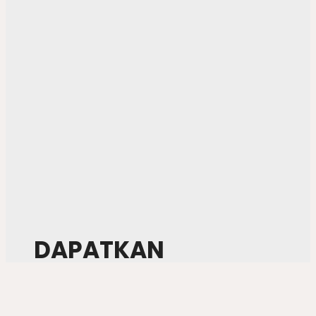
DAPATKAN
PROMO TERBATAS!!
Nikmati diskon desain 50% khusus untuk Anda yang
melakukan kunjungan langsung ke kantor kami.
Kesempatan emas untuk wujudkan rumah impian dengan
harga hemat!