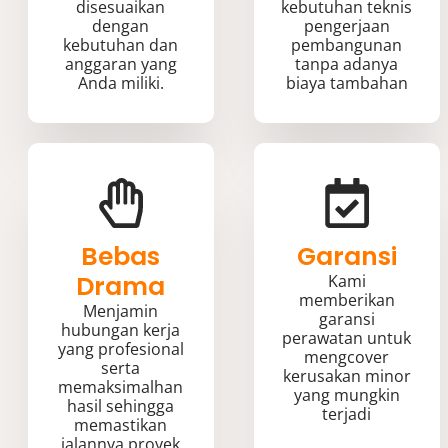
disesuaikan
kebutuhan teknis
dengan
pengerjaan
kebutuhan dan
pembangunan
anggaran yang
tanpa adanya
Anda miliki.
biaya tambahan
Bebas
Garansi
Drama
Kami
memberikan
Menjamin
garansi
hubungan kerja
perawatan untuk
yang profesional
mengcover
serta
kerusakan minor
memaksimalhan
yang mungkin
hasil sehingga
terjadi
memastikan
jalannya proyek