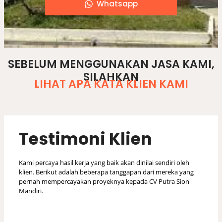
Whatsapp
arsitek rumah, jasa desain rumah, jasa arsitek renovasi rumah, biaya jasa arsitek untuk renovasi rumah, jasa arsitek, jasa arsitek rumah minimalis, jasa desain rumah tanjungpinang, harga jasa arsitek ,biaya desain rumah, desainer rumah
SEBELUM MENGGUNAKAN JASA KAMI,
SILAHKAN
LIHAT APA KATA KLIEN KAMI
Testimoni Klien
Kami percaya hasil kerja yang baik akan dinilai sendiri oleh
klien. Berikut adalah beberapa tanggapan dari mereka yang
pernah mempercayakan proyeknya kepada CV Putra Sion
Mandiri.