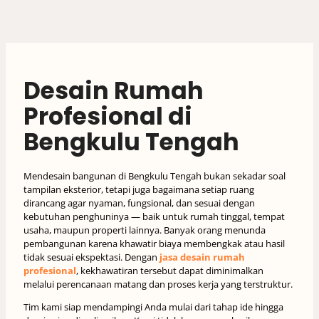
Desain Rumah
Profesional di
Bengkulu Tengah
Mendesain bangunan di Bengkulu Tengah bukan sekadar soal
tampilan eksterior, tetapi juga bagaimana setiap ruang
dirancang agar nyaman, fungsional, dan sesuai dengan
kebutuhan penghuninya — baik untuk rumah tinggal, tempat
usaha, maupun properti lainnya. Banyak orang menunda
pembangunan karena khawatir biaya membengkak atau hasil
tidak sesuai ekspektasi. Dengan
jasa desain rumah
profesional
, kekhawatiran tersebut dapat diminimalkan
melalui perencanaan matang dan proses kerja yang terstruktur.
Tim kami siap mendampingi Anda mulai dari tahap ide hingga
desain siap direalisasikan. Kami tidak hanya memberikan
gambar rancangan, tetapi juga perencanaan teknis lengkap —
mencakup survei lokasi, analisis kebutuhan ruang, penentuan