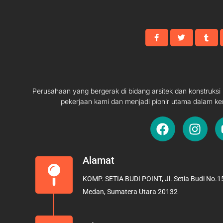
Perusahaan yang bergerak di bidang arsitek dan konstruks
pekerjaan kami dan menjadi pionir utama dalam ke
F
I
a
n
c
s
e
t
Alamat
b
a
KOMP. SETIA BUDI POINT, Jl. Setia Budi No.15
o
g
Medan, Sumatera Utara 20132
o
r
k
a
m