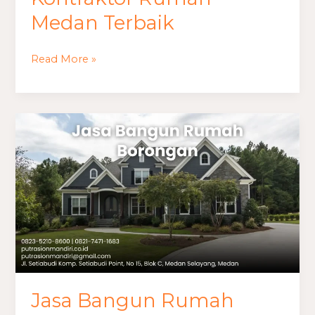
Medan Terbaik
Read More »
Jasa
Bangun
Rumah
Borongan
Jasa Bangun Rumah