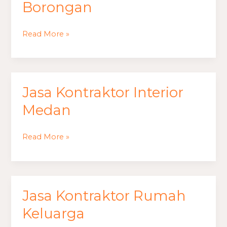
Borongan
Read More »
Jasa
Jasa Kontraktor Interior
Kontraktor
Interior
Medan
Medan
Read More »
Jasa
Jasa Kontraktor Rumah
Kontraktor
Rumah
Keluarga
Keluarga