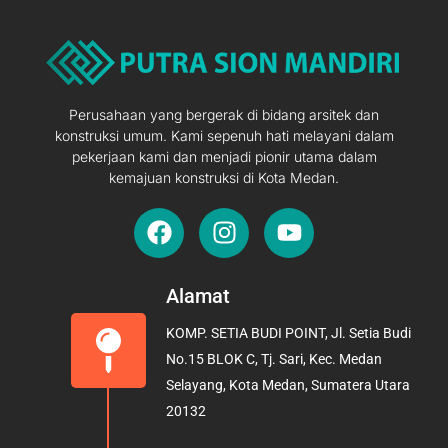
Perusahaan yang bergerak di bidang arsitek dan
konstruksi umum. Kami sepenuh hati melayani dalam
pekerjaan kami dan menjadi pionir utama dalam
kemajuan konstruksi di Kota Medan.
F
I
Y
a
n
o
c
s
u
e
t
t
Alamat
b
a
u
KOMP. SETIA BUDI POINT, Jl. Setia Budi
o
g
b
No.15 BLOK C, Tj. Sari, Kec. Medan
o
r
e
Selayang, Kota Medan, Sumatera Utara
k
a
20132
m