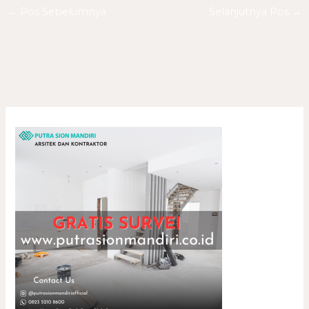
←
Pos Sebelumnya
Selanjutnya Pos
→