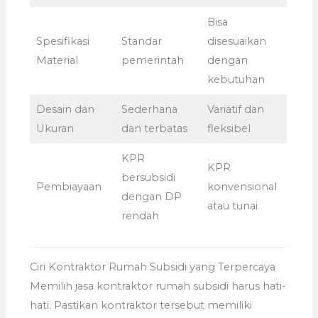
Bisa
Spesifikasi
Standar
disesuaikan
Material
pemerintah
dengan
kebutuhan
Desain dan
Sederhana
Variatif dan
Ukuran
dan terbatas
fleksibel
KPR
KPR
bersubsidi
Pembiayaan
konvensional
dengan DP
atau tunai
rendah
Ciri Kontraktor Rumah Subsidi yang Terpercaya
Memilih jasa kontraktor rumah subsidi harus hati-
hati. Pastikan kontraktor tersebut memiliki