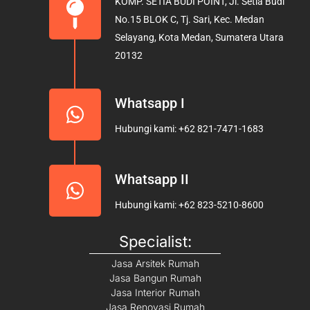
KOMP. SETIA BUDI POINT, Jl. Setia Budi
o
g
b
No.15 BLOK C, Tj. Sari, Kec. Medan
o
r
e
Selayang, Kota Medan, Sumatera Utara
k
a
20132
m
Whatsapp I
Hubungi kami: +62 821-7471-1683
Whatsapp II
Hubungi kami: +62 823-5210-8600
Specialist:
Jasa Arsitek Rumah
Jasa Bangun Rumah
Jasa Interior Rumah
Jasa Renovasi Rumah