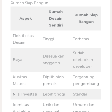
Rumah Siap Bangun
Rumah
Rumah Siap
Aspek
Desain
Bangun
Sendiri
Fleksibilitas
Tinggi
Terbatas
Desain
Sudah
Disesuaikan
Biaya
ditetapkan
anggaran
developer
Kualitas
Dipilih oleh
Tergantung
Material
pemilik
pengembang
Nilai Investasi
Lebih tinggi
Standar
Identitas
Unik dan
Umum dan
Arsitektur
personal
seragam