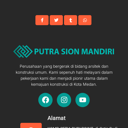
Perusahaan yang bergerak di bidang arsitek dan
konstruksi umum. Kami sepenuh hati melayani dalam
pekerjaan kami dan menjadi pionir utama dalam
kemajuan konstruksi di Kota Medan.
F
I
Y
a
n
o
c
s
u
e
t
t
Alamat
b
a
u