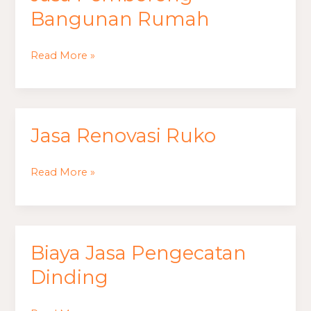
Pemborong
Bangunan Rumah
Bangunan
Rumah
Read More »
Jasa Renovasi Ruko
Jasa
Renovasi
Ruko
Read More »
Biaya Jasa Pengecatan
Biaya
Jasa
Dinding
Pengecatan
Dinding