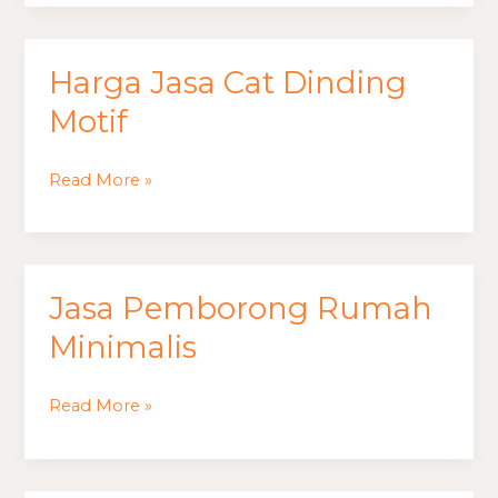
Harga Jasa Cat Dinding
Harga
Jasa
Motif
Cat
Dinding
Read More »
Motif
Jasa Pemborong Rumah
Jasa
Pemborong
Minimalis
Rumah
Minimalis
Read More »