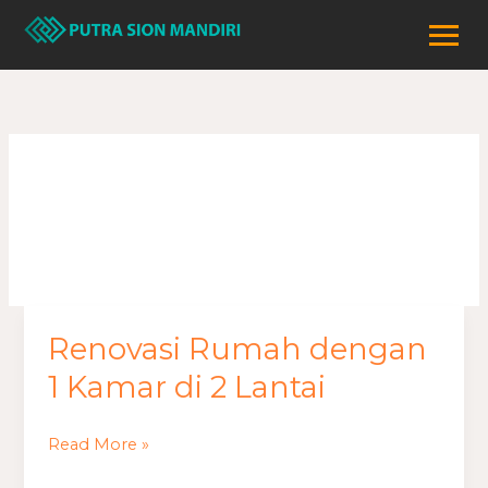
Lewati
ke
konten
Agustus 2024
Renovasi Rumah dengan
Renovasi
Rumah
1 Kamar di 2 Lantai
dengan
1
Read More »
Kamar