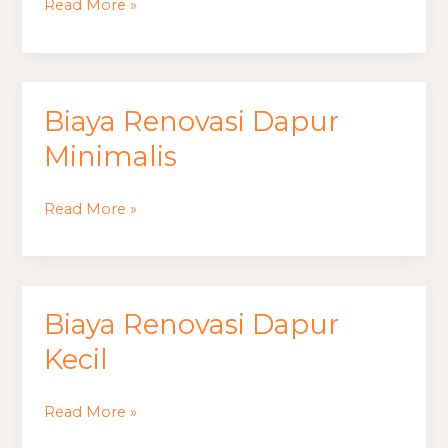
Read More »
Type
30
60
Biaya Renovasi Dapur
Biaya
Renovasi
Minimalis
Dapur
Minimalis
Read More »
Biaya Renovasi Dapur
Biaya
Renovasi
Kecil
Dapur
Kecil
Read More »