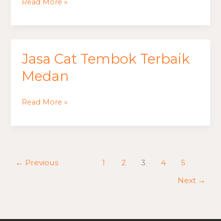
Read More »
Jasa Cat Tembok Terbaik
Jasa
Cat
Medan
Tembok
Terbaik
Read More »
Medan
←
Previous
1
2
3
4
5
Next
→