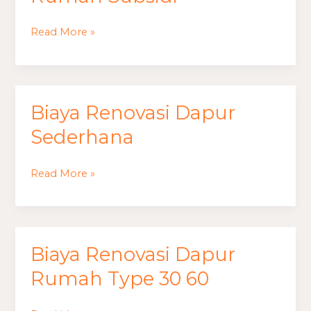
Dapur
Rumah
Read More »
Subsidi
Biaya Renovasi Dapur
Biaya
Renovasi
Sederhana
Dapur
Sederhana
Read More »
Biaya Renovasi Dapur
Biaya
Renovasi
Rumah Type 30 60
Dapur
Rumah