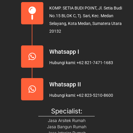
b
a
u
KOMP. SETIA BUDI POINT, Jl. Setia Budi
o
g
b
No.15 BLOK C, Tj. Sari, Kec. Medan
o
r
e
Selayang, Kota Medan, Sumatera Utara
k
a
20132
m
Whatsapp I
Hubungi kami: +62 821-7471-1683
Whatsapp II
Hubungi kami: +62 823-5210-8600
Specialist:
Jasa Arsitek Rumah
Jasa Bangun Rumah
Jasa Interior Rumah