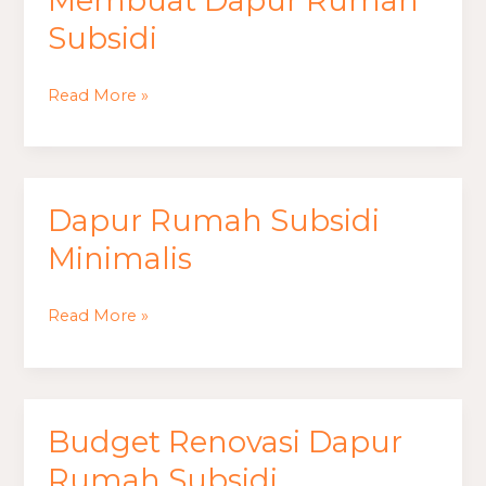
Membuat Dapur Rumah
Dapur
Subsidi
Rumah
Subsidi
Read More »
Dapur Rumah Subsidi
Dapur
Rumah
Minimalis
Subsidi
Minimalis
Read More »
Budget Renovasi Dapur
Budget
Renovasi
Rumah Subsidi