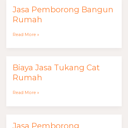
Jasa Pemborong Bangun
Jasa
Pemborong
Rumah
Bangun
Rumah
Read More »
Biaya Jasa Tukang Cat
Biaya
Jasa
Rumah
Tukang
Cat
Read More »
Rumah
Jasa Pemborong
Jasa