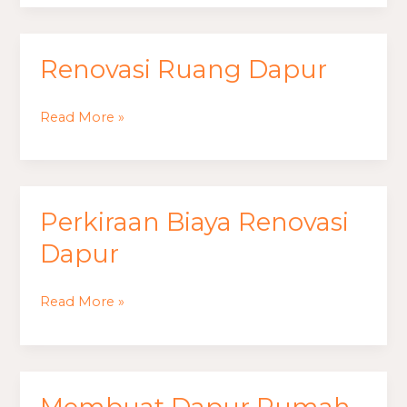
di
2
Lantai
Renovasi Ruang Dapur
Renovasi Ruang Dapur
Read More »
Perkiraan Biaya Renovasi
Perkiraan
Biaya
Dapur
Renovasi
Dapur
Read More »
Membuat