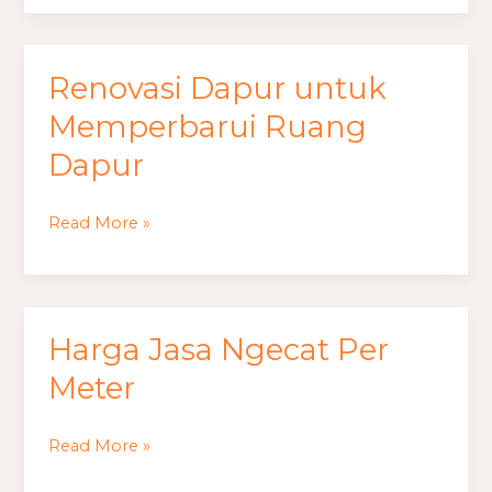
Renovasi Dapur untuk
Renovasi
Dapur
Memperbarui Ruang
untuk
Dapur
Memperbarui
Ruang
Read More »
Dapur
Harga Jasa Ngecat Per
Harga
Jasa
Meter
Ngecat
Per
Read More »
Meter