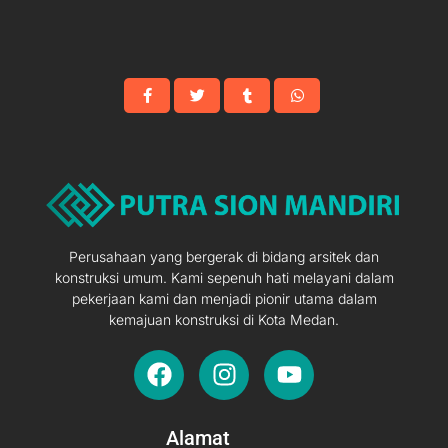
Perusahaan yang bergerak di bidang arsitek dan
konstruksi umum. Kami sepenuh hati melayani dalam
pekerjaan kami dan menjadi pionir utama dalam
kemajuan konstruksi di Kota Medan.
F
I
Y
a
n
o
c
s
u
e
t
t
Alamat