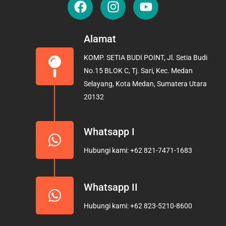
a
n
o
c
s
u
e
t
t
Alamat
b
a
u
KOMP. SETIA BUDI POINT, Jl. Setia Budi
o
g
b
No.15 BLOK C, Tj. Sari, Kec. Medan
o
r
e
Selayang, Kota Medan, Sumatera Utara
k
a
20132
m
Whatsapp I
Hubungi kami: +62 821-7471-1683
Whatsapp II
Hubungi kami: +62 823-5210-8600