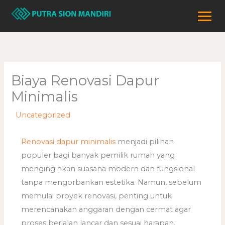
Lewati
ke
konten
Biaya Renovasi Dapur
Minimalis
/
Uncategorized
/ Oleh
adminweb
Renovasi dapur minimalis
menjadi pilihan
populer bagi banyak pemilik rumah yang
menginginkan suasana modern dan fungsional
tanpa mengorbankan estetika. Namun, sebelum
memulai proyek renovasi, penting untuk
merencanakan anggaran dengan cermat agar
proses berjalan lancar dan sesuai harapan.