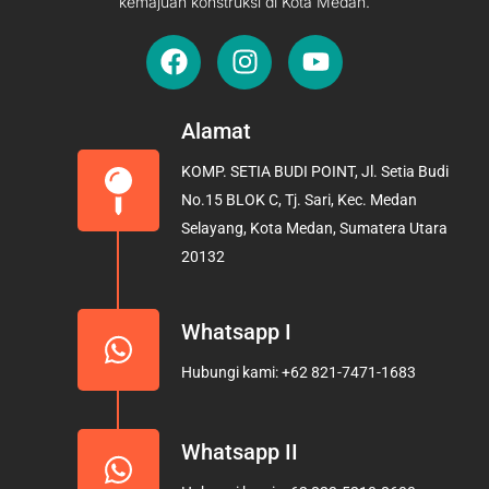
kemajuan konstruksi di Kota Medan.
F
I
Y
a
n
o
c
s
u
e
t
t
Alamat
b
a
u
KOMP. SETIA BUDI POINT, Jl. Setia Budi
o
g
b
No.15 BLOK C, Tj. Sari, Kec. Medan
o
r
e
Selayang, Kota Medan, Sumatera Utara
k
a
20132
m
Whatsapp I
Hubungi kami: +62 821-7471-1683
Whatsapp II