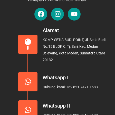
F
I
Y
a
n
o
c
s
u
e
t
t
Alamat
b
a
u
KOMP. SETIA BUDI POINT, Jl. Setia Budi
o
g
b
No.15 BLOK C, Tj. Sari, Kec. Medan
o
r
e
Selayang, Kota Medan, Sumatera Utara
k
a
20132
m
Whatsapp I
Hubungi kami: +62 821-7471-1683
Whatsapp II