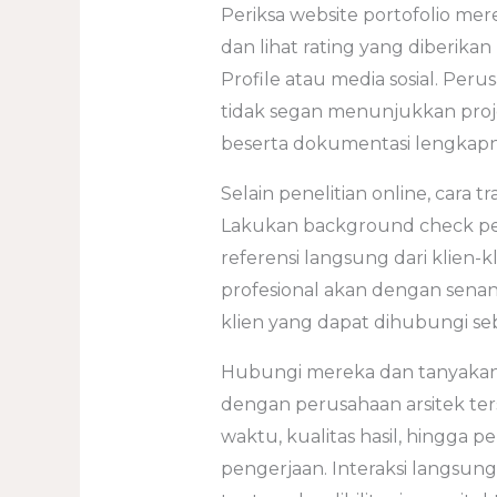
Periksa website portofolio mer
dan lihat rating yang diberika
Profile atau media sosial. Per
tidak segan menunjukkan proj
beserta dokumentasi lengkapn
Selain penelitian online, cara t
Lakukan background check pe
referensi langsung dari klien
profesional akan dengan sena
klien yang dapat dihubungi seb
Hubungi mereka dan tanyakan
dengan perusahaan arsitek ter
waktu, kualitas hasil, hingga
pengerjaan. Interaksi langsun