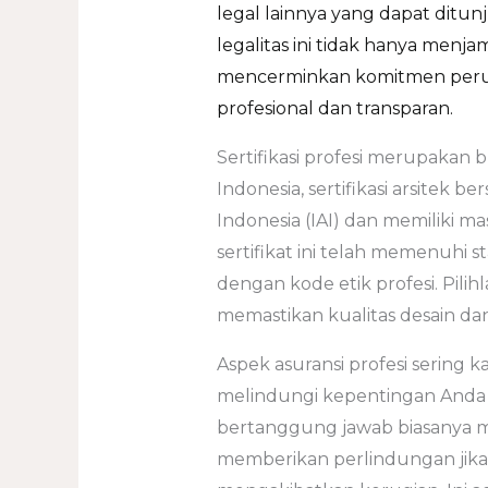
legal lainnya yang dapat ditu
legalitas ini tidak hanya men
mencerminkan komitmen perus
profesional dan transparan.
Sertifikasi profesi merupakan b
Indonesia, sertifikasi arsitek be
Indonesia (IAI) dan memiliki ma
sertifikat ini telah memenuhi
dengan kode etik profesi. Pilihl
memastikan kualitas desain da
Aspek asuransi profesi sering 
melindungi kepentingan Anda se
bertanggung jawab biasanya me
memberikan perlindungan jika 