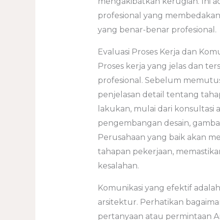
mengakibatkan kerugian. Ini 
profesional yang membedakan a
yang benar-benar profesional.
Evaluasi Proses Kerja dan Komu
Proses kerja yang jelas dan ters
profesional. Sebelum memutus
penjelasan detail tentang tah
lakukan, mulai dari konsultasi a
pengembangan desain, gambar 
Perusahaan yang baik akan mem
tahapan pekerjaan, memastikan 
kesalahan.
Komunikasi yang efektif adalah
arsitektur. Perhatikan bagaim
pertanyaan atau permintaan 