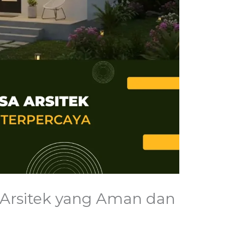
a Arsitek yang Aman dan