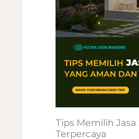
Tips Memilih Jas
Terpercaya