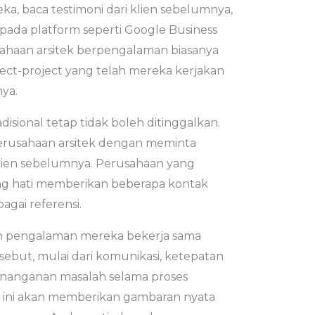
eka, baca testimoni dari klien sebelumnya,
n pada platform seperti Google Business
usahaan arsitek berpengalaman biasanya
ect-project yang telah mereka kerjakan
ya.
radisional tetap tidak boleh ditinggalkan.
rusahaan arsitek dengan meminta
-klien sebelumnya. Perusahaan yang
ng hati memberikan beberapa kontak
agai referensi.
 pengalaman mereka bekerja sama
sebut, mulai dari komunikasi, ketepatan
 penanganan masalah selama proses
g ini akan memberikan gambaran nyata