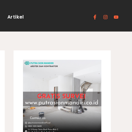
F
I
Y
a
n
o
c
s
u
Artikel
e
t
t
b
a
u
o
g
b
o
r
e
k
a
-
m
f