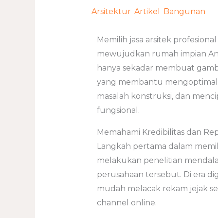
/
Arsitektur
,
Artikel
,
Bangunan
/ 
Memilih jasa arsitek profesion
mewujudkan rumah impian Anda
hanya sekadar membuat gambar 
yang membantu mengoptimalk
masalah konstruksi, dan menc
fungsional.
Memahami Kredibilitas dan Rep
Langkah pertama dalam memilih
melakukan penelitian mendalam
perusahaan tersebut. Di era di
mudah melacak rekam jejak se
channel online.