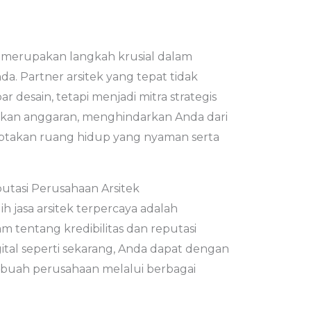
Oleh
adminweb
al merupakan langkah krusial dalam
. Partner arsitek yang tepat tidak
desain, tetapi menjadi mitra strategis
an anggaran, menghindarkan Anda dari
iptakan ruang hidup yang nyaman serta
utasi Perusahaan Arsitek
 jasa arsitek terpercaya adalah
 tentang kredibilitas dan reputasi
gital seperti sekarang, Anda dapat dengan
buah perusahaan melalui berbagai