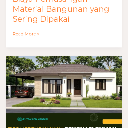
Material Bangunan yang
Sering Dipakai
Read More »
Tips
Merencanakan
Renovasi
Rumah
agar
Tidak
Membengkak