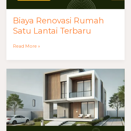
Biaya Renovasi Rumah
Satu Lantai Terbaru
Read More »
Biaya
Renovasi
Rumah
dan
Cara
Mengontrol
Pengeluaran