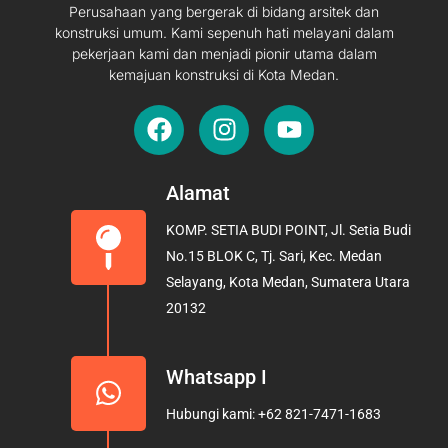
Perusahaan yang bergerak di bidang arsitek dan
konstruksi umum. Kami sepenuh hati melayani dalam
pekerjaan kami dan menjadi pionir utama dalam
kemajuan konstruksi di Kota Medan.
F
I
Y
a
n
o
c
s
u
e
t
t
Alamat
b
a
u
KOMP. SETIA BUDI POINT, Jl. Setia Budi
o
g
b
No.15 BLOK C, Tj. Sari, Kec. Medan
o
r
e
Selayang, Kota Medan, Sumatera Utara
k
a
20132
m
Whatsapp I
Hubungi kami: +62 821-7471-1683