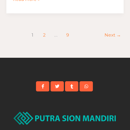
1
2
…
9
Next
→