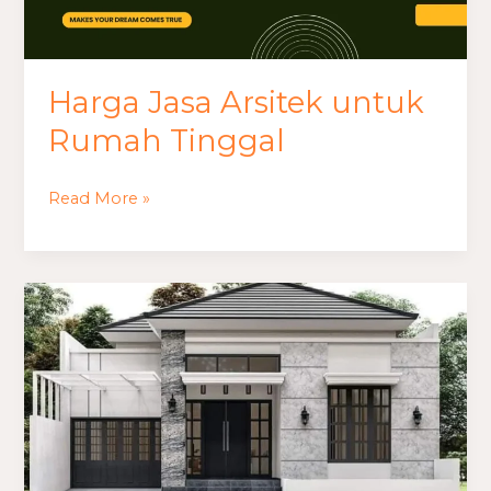
Harga Jasa Arsitek untuk
Rumah Tinggal
Read More »
Tips
Renovasi
Rumah
Tanpa
Overbudget