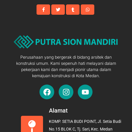
Perusahaan yang bergerak di bidang arsitek dan
konstruksi umum. Kami sepenuh hati melayani dalam
pekerjaan kami dan menjadi pionir utama dalam
kemajuan konstruksi di Kota Medan.
F
I
Y
a
n
o
c
s
u
e
t
t
Alamat
b
a
u
KOMP. SETIA BUDI POINT, Jl. Setia Budi
o
g
b
No.15 BLOK C, Tj. Sari, Kec. Medan