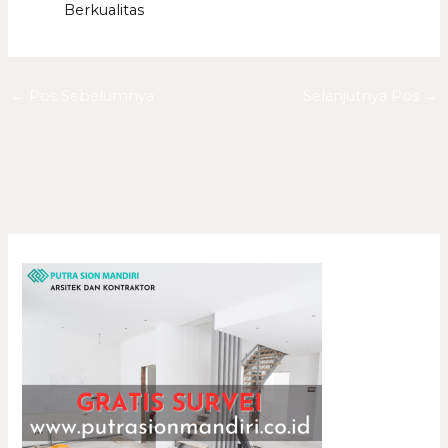
Berkualitas
←
Pos Sebelumnya
Selanjutnya Pos
→