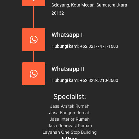
o
r
e
Selayang, Kota Medan, Sumatera Utara
k
a
20132
m
Whatsapp I
Hubungi kami: +62 821-7471-1683
Whatsapp II
Hubungi kami: +62 823-5210-8600
Specialist:
Jasa Arsitek Rumah
Jasa Bangun Rumah
Jasa Interior Rumah
Jasa Renovasi Rumah
Layanan One Stop Building