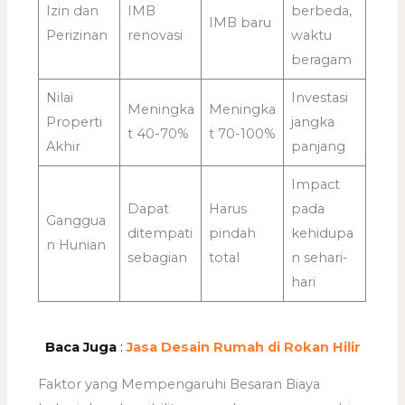
Izin dan
IMB
berbeda,
IMB baru
Perizinan
renovasi
waktu
beragam
Nilai
Investasi
Meningka
Meningka
Properti
jangka
t 40-70%
t 70-100%
Akhir
panjang
Impact
Dapat
Harus
pada
Ganggua
ditempati
pindah
kehidupa
n Hunian
sebagian
total
n sehari-
hari
Baca Juga
:
Jasa Desain Rumah di Rokan Hilir
Faktor yang Mempengaruhi Besaran Biaya