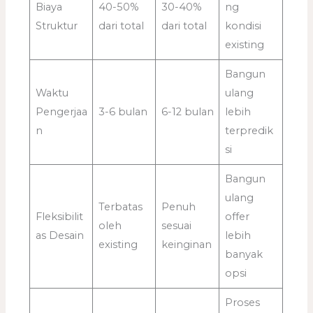
Biaya
40-50%
30-40%
ng
Struktur
dari total
dari total
kondisi
existing
Bangun
Waktu
ulang
Pengerjaa
3-6 bulan
6-12 bulan
lebih
n
terpredik
si
Bangun
ulang
Terbatas
Penuh
Fleksibilit
offer
oleh
sesuai
as Desain
lebih
existing
keinginan
banyak
opsi
Proses