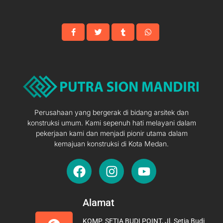
Perusahaan yang bergerak di bidang arsitek dan
konstruksi umum. Kami sepenuh hati melayani dalam
pekerjaan kami dan menjadi pionir utama dalam
kemajuan konstruksi di Kota Medan.
F
I
Y
a
n
o
c
s
u
e
t
t
Alamat
b
a
u
KOMP. SETIA BUDI POINT, Jl. Setia Budi