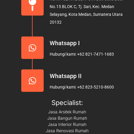
o
g
b
No.15 BLOK C, Tj. Sari, Kec. Medan
o
r
e
Selayang, Kota Medan, Sumatera Utara
k
a
20132
m
Whatsapp I
Hubungi kami: +62 821-7471-1683
Whatsapp II
Hubungi kami: +62 823-5210-8600
Specialist:
Jasa Arsitek Rumah
Jasa Bangun Rumah
Jasa Interior Rumah
Jasa Renovasi Rumah