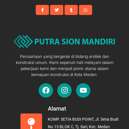
Perusahaan yang bergerak di bidang arsitek dan
konstruksi umum. Kami sepenuh hati melayani dalam
pekerjaan kami dan menjadi pionir utama dalam
kemajuan konstruksi di Kota Medan.
F
I
Y
a
n
o
c
s
u
e
t
t
Alamat
b
a
u
KOMP. SETIA BUDI POINT, Jl. Setia Budi
o
g
b
No.15 BLOK C, Tj. Sari, Kec. Medan