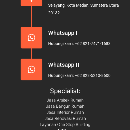
o
r
e
Selayang, Kota Medan, Sumatera Utara
k
a
20132
m
Whatsapp I
Hubungi kami: +62 821-7471-1683
Whatsapp II
Hubungi kami: +62 823-5210-8600
Specialist:
Jasa Arsitek Rumah
Jasa Bangun Rumah
Jasa Interior Rumah
Jasa Renovasi Rumah
Layanan One Stop Building