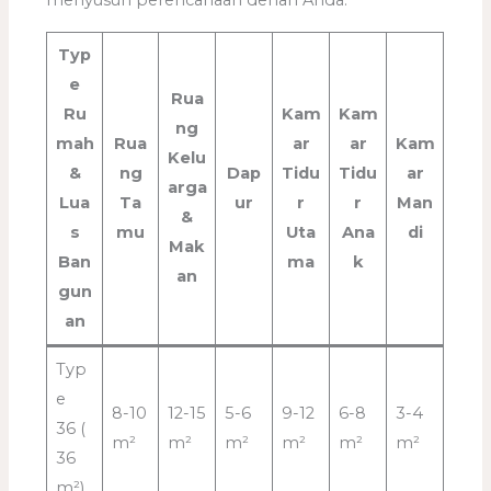
menyusun perencanaan denah Anda:
Typ
e
Rua
Ru
Kam
Kam
ng
mah
Rua
ar
ar
Kam
Kelu
&
ng
Dap
Tidu
Tidu
ar
arga
Lua
Ta
ur
r
r
Man
&
s
mu
Uta
Ana
di
Mak
Ban
ma
k
an
gun
an
Typ
e
8-10
12-15
5-6
9-12
6-8
3-4
36 (
m²
m²
m²
m²
m²
m²
36
m²)