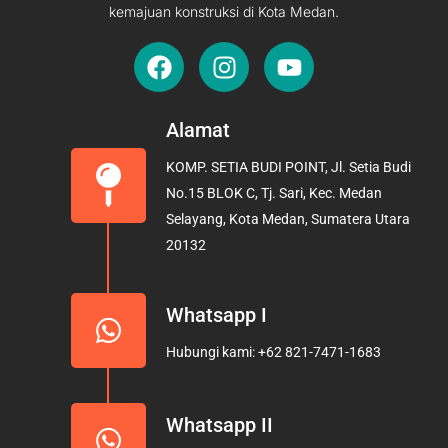
kemajuan konstruksi di Kota Medan.
F
I
Y
a
n
o
c
s
u
e
t
t
Alamat
b
a
u
KOMP. SETIA BUDI POINT, Jl. Setia Budi
o
g
b
No.15 BLOK C, Tj. Sari, Kec. Medan
o
r
e
Selayang, Kota Medan, Sumatera Utara
k
a
20132
m
Whatsapp I
Hubungi kami: +62 821-7471-1683
Whatsapp II