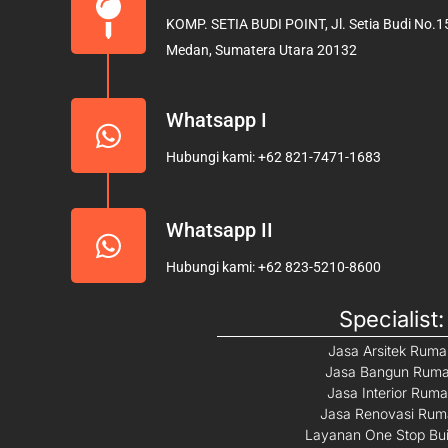
b
a
KOMP. SETIA BUDI POINT, Jl. Setia Budi No.15
o
g
Medan, Sumatera Utara 20132
o
r
k
a
m
Whatsapp I
Hubungi kami: +62 821-7471-1683
Whatsapp II
Hubungi kami: +62 823-5210-8600
Specialist:
Jasa Arsitek Rum
Jasa Bangun Rum
Jasa Interior Rum
Jasa Renovasi Ru
Layanan One Stop Bui