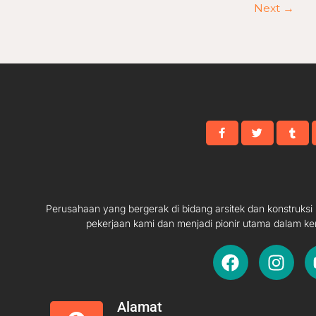
Next
→
Perusahaan yang bergerak di bidang arsitek dan konstruks
pekerjaan kami dan menjadi pionir utama dalam ke
F
I
a
n
c
s
e
t
Alamat