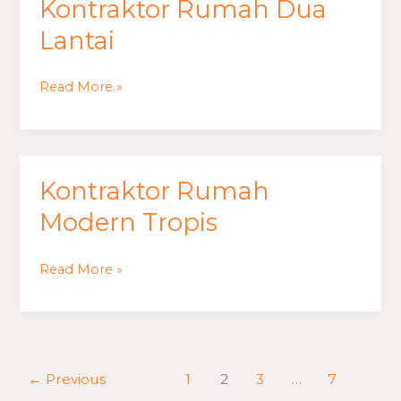
Kontraktor Rumah Dua
Rumah
Dua
Lantai
Lantai
Read More »
Kontraktor
Kontraktor Rumah
Rumah
Modern
Modern Tropis
Tropis
Read More »
←
Previous
1
2
3
…
7