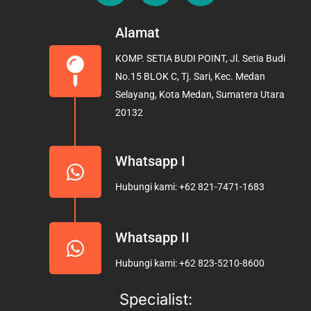
c
s
u
e
t
t
Alamat
b
a
u
KOMP. SETIA BUDI POINT, Jl. Setia Budi
o
g
b
No.15 BLOK C, Tj. Sari, Kec. Medan
o
r
e
Selayang, Kota Medan, Sumatera Utara
k
a
20132
m
Whatsapp I
Hubungi kami: +62 821-7471-1683
Whatsapp II
Hubungi kami: +62 823-5210-8600
Specialist: