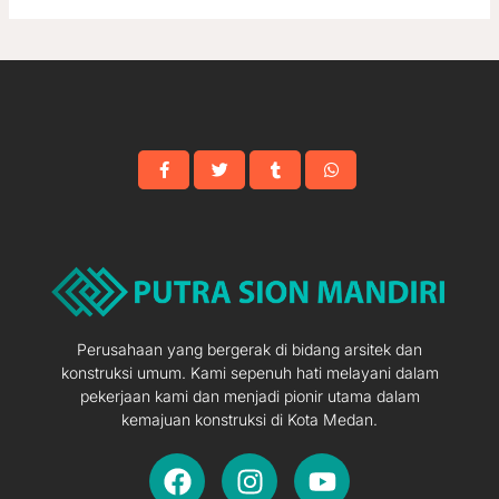
Perusahaan yang bergerak di bidang arsitek dan
konstruksi umum. Kami sepenuh hati melayani dalam
pekerjaan kami dan menjadi pionir utama dalam
kemajuan konstruksi di Kota Medan.
F
I
Y
a
n
o