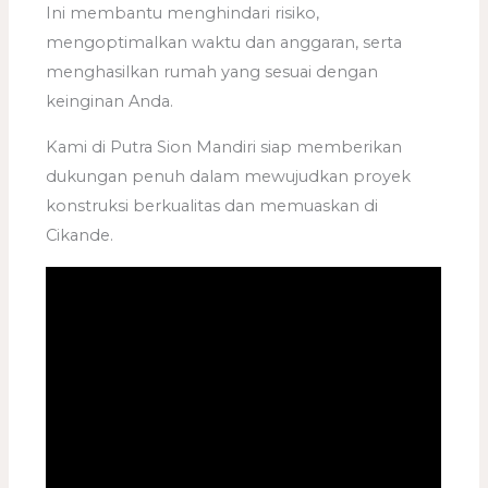
Ini membantu menghindari risiko,
mengoptimalkan waktu dan anggaran, serta
menghasilkan rumah yang sesuai dengan
keinginan Anda.
Kami di Putra Sion Mandiri siap memberikan
dukungan penuh dalam mewujudkan proyek
konstruksi berkualitas dan memuaskan di
Cikande.