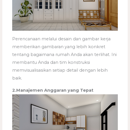
Perencanaan melalui desain dan gambar kerja
memberikan gambaran yang lebih konkret
tentang bagaimana rumah Anda akan terlihat. Ini
membantu Anda dan tim konstruksi
memvisualisasikan setiap detail dengan lebih
baik.
2.Manajemen Anggaran yang Tepat