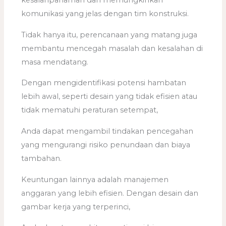
kesalahpahaman dan memungkinkan
komunikasi yang jelas dengan tim konstruksi.
Tidak hanya itu, perencanaan yang matang juga
membantu mencegah masalah dan kesalahan di
masa mendatang.
Dengan mengidentifikasi potensi hambatan
lebih awal, seperti desain yang tidak efisien atau
tidak mematuhi peraturan setempat,
Anda dapat mengambil tindakan pencegahan
yang mengurangi risiko penundaan dan biaya
tambahan.
Keuntungan lainnya adalah manajemen
anggaran yang lebih efisien. Dengan desain dan
gambar kerja yang terperinci,