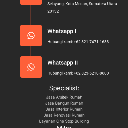
Selayang, Kota Medan, Sumatera Utara
k
a
20132
m
Whatsapp I
Hubungi kami: +62 821-7471-1683
Whatsapp II
Hubungi kami: +62 823-5210-8600
Specialist:
Jasa Arsitek Rumah
Jasa Bangun Rumah
Jasa Interior Rumah
Jasa Renovasi Rumah
Layanan One Stop Building