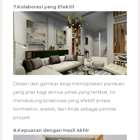
7.Kolaborasi yang Efektif
Desain dan gambar kerja menciptakan panduan
yang jelas bagi semua pihak yang terlibat. Ini
mendukung kolaborasi yang efektif antara
kontraktor, arsitek, dan Anda sebagai pemilik
proyek.
8.Kepuasan dengan Hasil Akhir