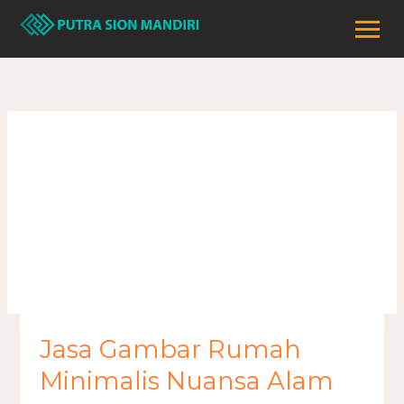
Lewati
ke
konten
rumah nuansa
alam
Jasa Gambar Rumah
Jasa
Gambar
Minimalis Nuansa Alam
Rumah