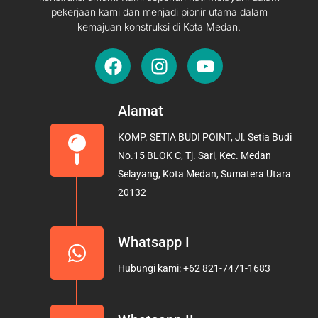
pekerjaan kami dan menjadi pionir utama dalam
kemajuan konstruksi di Kota Medan.
F
I
Y
a
n
o
c
s
u
e
t
t
Alamat
b
a
u
KOMP. SETIA BUDI POINT, Jl. Setia Budi
o
g
b
No.15 BLOK C, Tj. Sari, Kec. Medan
o
r
e
Selayang, Kota Medan, Sumatera Utara
k
a
20132
m
Whatsapp I
Hubungi kami: +62 821-7471-1683