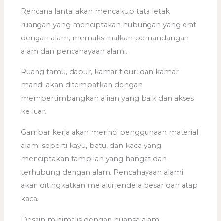
Rencana lantai akan mencakup tata letak
ruangan yang menciptakan hubungan yang erat
dengan alam, memaksimalkan pemandangan
alam dan pencahayaan alami.
Ruang tamu, dapur, kamar tidur, dan kamar
mandi akan ditempatkan dengan
mempertimbangkan aliran yang baik dan akses
ke luar.
Gambar kerja akan merinci penggunaan material
alami seperti kayu, batu, dan kaca yang
menciptakan tampilan yang hangat dan
terhubung dengan alam. Pencahayaan alami
akan ditingkatkan melalui jendela besar dan atap
kaca.
Desain minimalis dengan nuansa alam