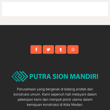
Perusahaan yang bergerak di bidang arsitek dan
konstruksi umum. Kami sepenuh hati melayani dalam
pekerjaan kami dan menjadi pionir utama dalam
kemajuan konstruksi di Kota Medan.