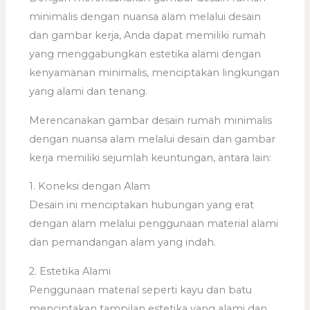
minimalis dengan nuansa alam melalui desain
dan gambar kerja, Anda dapat memiliki rumah
yang menggabungkan estetika alami dengan
kenyamanan minimalis, menciptakan lingkungan
yang alami dan tenang.
Merencanakan gambar desain rumah minimalis
dengan nuansa alam melalui desain dan gambar
kerja memiliki sejumlah keuntungan, antara lain:
1. Koneksi dengan Alam
Desain ini menciptakan hubungan yang erat
dengan alam melalui penggunaan material alami
dan pemandangan alam yang indah.
2. Estetika Alami
Penggunaan material seperti kayu dan batu
menciptakan tampilan estetika yang alami dan