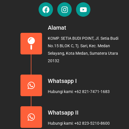
F
I
Y
a
n
o
c
s
u
e
t
t
Alamat
b
a
u
KOMP. SETIA BUDI POINT, Jl. Setia Budi
o
g
b
No.15 BLOK C, Tj. Sari, Kec. Medan
o
r
e
Selayang, Kota Medan, Sumatera Utara
k
a
20132
m
Whatsapp I
Hubungi kami: +62 821-7471-1683
Whatsapp II
Hubungi kami: +62 823-5210-8600