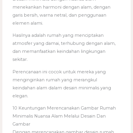
menekankan harmoni dengan alam, dengan
garis bersih, warna netral, dan penggunaan
elemen alami.
Hasilnya adalah rumah yang menciptakan
atmosfer yang damai, terhubung dengan alam,
dan memanfaatkan keindahan lingkungan
sekitar.
Perencanaan ini cocok untuk mereka yang
menginginkan rumah yang merangkul
keindahan alam dalam desain minimalis yang
elegan.
10 Keuntungan Merencanakan Gambar Rumah
Minimalis Nuansa Alam Melalui Desain Dan
Gambar
Dengan merencanakan gambar desain rumah