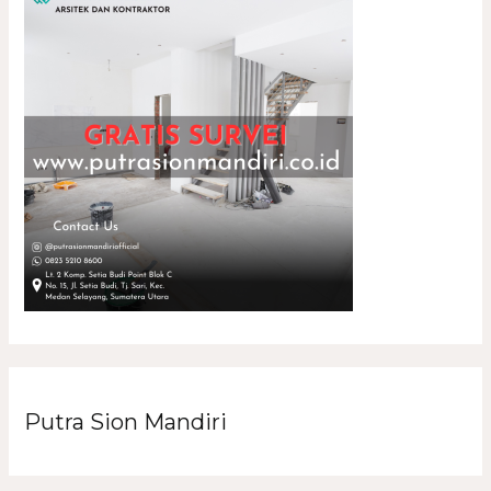
Putra Sion Mandiri