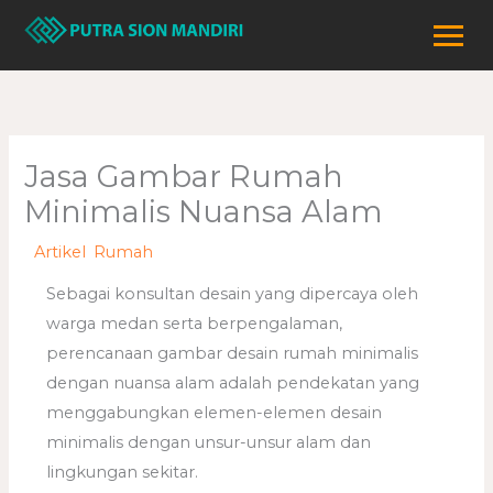
Lewati
ke
konten
Jasa Gambar Rumah
Minimalis Nuansa Alam
/
Artikel
,
Rumah
/ Oleh
adminweb
Sebagai konsultan desain yang dipercaya oleh
warga medan serta berpengalaman,
perencanaan gambar desain rumah minimalis
dengan nuansa alam adalah pendekatan yang
menggabungkan elemen-elemen desain
minimalis dengan unsur-unsur alam dan
lingkungan sekitar.