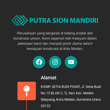
Perusahaan yang bergerak di bidang arsitek dan
konstruksi umum. Kami sepenuh hati melayani dalam
pekerjaan kami dan menjadi pionir utama dalam
kemajuan konstruksi di Kota Medan.
F
I
Y
a
n
o
c
s
u
e
t
t
Alamat
b
a
u
KOMP. SETIA BUDI POINT, Jl. Setia Budi
o
g
b
No.15 BLOK C, Tj. Sari, Kec. Medan
o
r
e
Selayang, Kota Medan, Sumatera Utara
k
a
20132
m