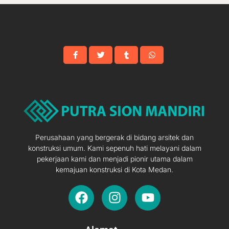
Perusahaan yang bergerak di bidang arsitek dan
konstruksi umum. Kami sepenuh hati melayani dalam
pekerjaan kami dan menjadi pionir utama dalam
kemajuan konstruksi di Kota Medan.
F
I
Y
a
n
o
c
s
u
e
t
t