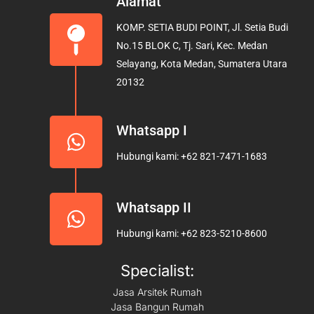
Alamat
b
a
u
KOMP. SETIA BUDI POINT, Jl. Setia Budi
o
g
b
No.15 BLOK C, Tj. Sari, Kec. Medan
o
r
e
Selayang, Kota Medan, Sumatera Utara
k
a
20132
m
Whatsapp I
Hubungi kami: +62 821-7471-1683
Whatsapp II
Hubungi kami: +62 823-5210-8600
Specialist:
Jasa Arsitek Rumah
Jasa Bangun Rumah