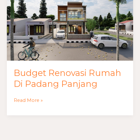
Renovasi
Rumah
Di
Padang
Panjang
Budget Renovasi Rumah
Di Padang Panjang
Read More »