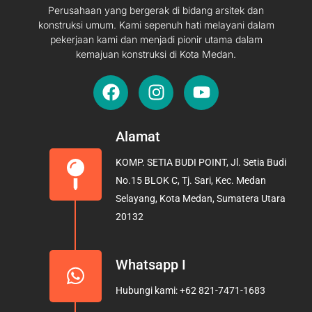
Perusahaan yang bergerak di bidang arsitek dan
konstruksi umum. Kami sepenuh hati melayani dalam
pekerjaan kami dan menjadi pionir utama dalam
kemajuan konstruksi di Kota Medan.
F
I
Y
a
n
o
c
s
u
e
t
t
Alamat
b
a
u
KOMP. SETIA BUDI POINT, Jl. Setia Budi
o
g
b
No.15 BLOK C, Tj. Sari, Kec. Medan
o
r
e
Selayang, Kota Medan, Sumatera Utara
k
a
20132
m
Whatsapp I
Hubungi kami: +62 821-7471-1683