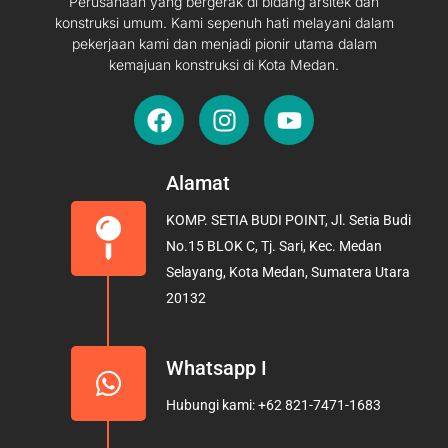
Perusahaan yang bergerak di bidang arsitek dan
konstruksi umum. Kami sepenuh hati melayani dalam
pekerjaan kami dan menjadi pionir utama dalam
kemajuan konstruksi di Kota Medan.
F
I
Y
a
n
o
c
s
u
e
t
t
Alamat
b
a
u
KOMP. SETIA BUDI POINT, Jl. Setia Budi
o
g
b
No.15 BLOK C, Tj. Sari, Kec. Medan
o
r
e
Selayang, Kota Medan, Sumatera Utara
k
a
20132
m
Whatsapp I
Hubungi kami: +62 821-7471-1683