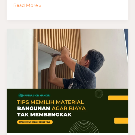
Read More »
Tips
Memilih
Material
Bangunan
agar
Biaya
Tak
Membengkak