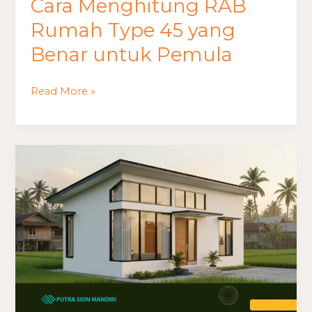
Cara Menghitung RAB
Rumah Type 45 yang
Benar untuk Pemula
Read More »
Biaya
Bangun
Rumah
1
&
2
Lantai
dengan
Material