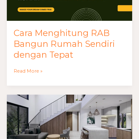
Cara Menghitung RAB
Bangun Rumah Sendiri
dengan Tepat
Read More »
Biaya
Bangun
Rumah
Minimalis
Type