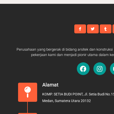
Perusahaan yang bergerak di bidang arsitek dan konstruks
pekerjaan kami dan menjadi pionir utama dalam ke
F
I
a
n
c
s
e
t
Alamat
b
a
KOMP. SETIA BUDI POINT, Jl. Setia Budi No.15
o
g
Medan, Sumatera Utara 20132
o
r
k
a