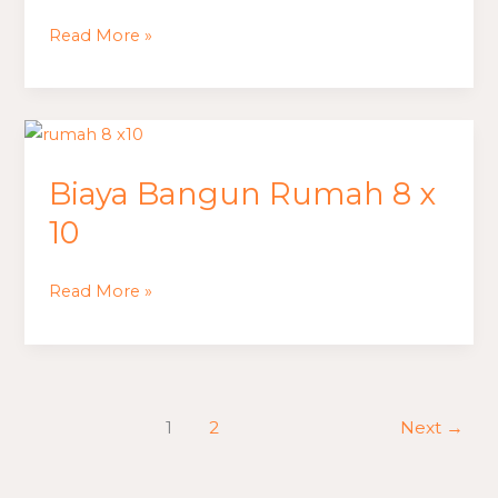
15
Read More »
Biaya
Bangun
Biaya Bangun Rumah 8 x
Rumah
8
10
x
10
Read More »
1
2
Next
→