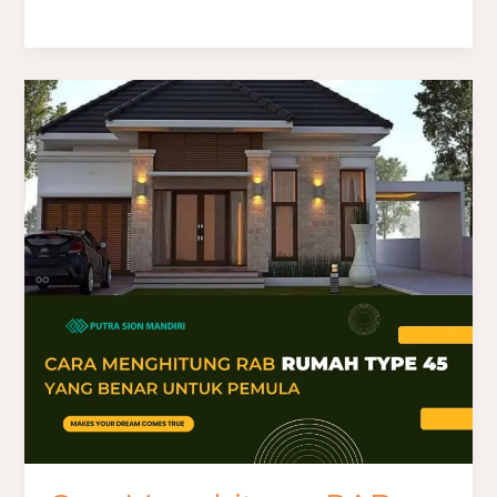
Cara
Menghitung
RAB
Rumah
Type
45
yang
Benar
untuk
Pemula