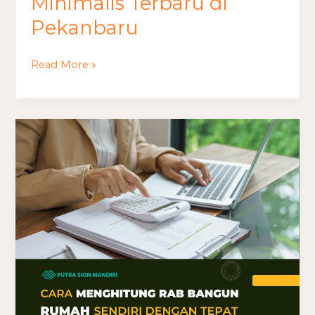
Minimalis Terbaru di
Pekanbaru
Read More »
Cara
Menghitung
RAB
Bangun
Rumah
Sendiri
dengan
Tepat