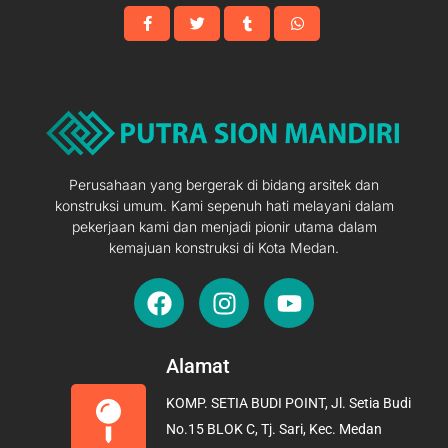
Perusahaan yang bergerak di bidang arsitek dan
konstruksi umum. Kami sepenuh hati melayani dalam
pekerjaan kami dan menjadi pionir utama dalam
kemajuan konstruksi di Kota Medan.
F
I
Y
a
n
o
c
s
u
e
t
t
Alamat
b
a
u
KOMP. SETIA BUDI POINT, Jl. Setia Budi
o
g
b
No.15 BLOK C, Tj. Sari, Kec. Medan
o
r
e