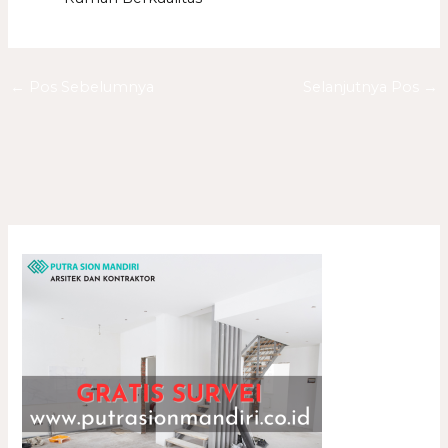
←
Pos Sebelumnya
Selanjutnya Pos
→