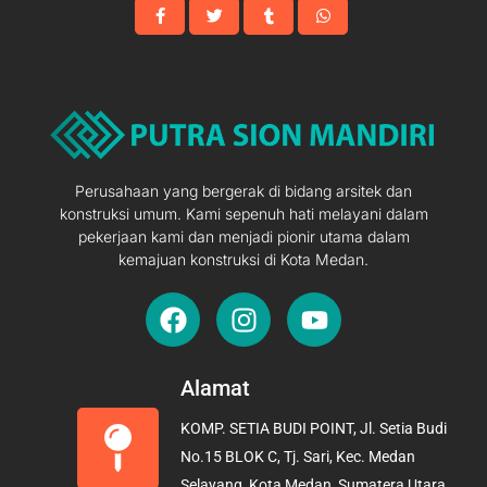
Perusahaan yang bergerak di bidang arsitek dan
konstruksi umum. Kami sepenuh hati melayani dalam
pekerjaan kami dan menjadi pionir utama dalam
kemajuan konstruksi di Kota Medan.
F
I
Y
a
n
o
c
s
u
e
t
t
Alamat
b
a
u
KOMP. SETIA BUDI POINT, Jl. Setia Budi
o
g
b
No.15 BLOK C, Tj. Sari, Kec. Medan
o
r
e
Selayang, Kota Medan, Sumatera Utara