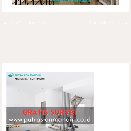
←
Pos Sebelumnya
Selanjutnya Pos
→