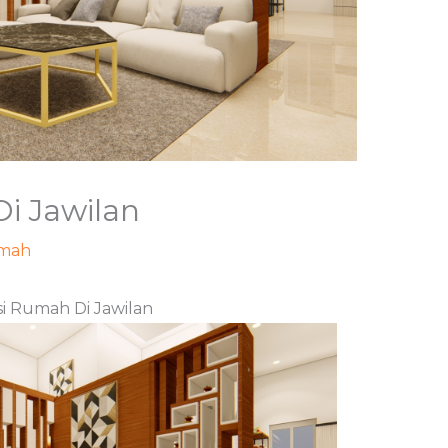
i Jawilan
mah
/ Oleh
adminweb
i Rumah Di Jawilan