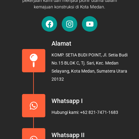
pekerjaan kami dan menjadi pionir utama dalam
kemajuan konstruksi di Kota Medan.
F
I
Y
a
n
o
c
s
u
e
t
t
Alamat
b
a
u
KOMP. SETIA BUDI POINT, Jl. Setia Budi
o
g
b
No.15 BLOK C, Tj. Sari, Kec. Medan
o
r
e
Selayang, Kota Medan, Sumatera Utara
k
a
20132
m
Whatsapp I
Hubungi kami: +62 821-7471-1683
Whatsapp II