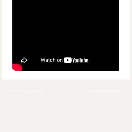
←
Pos Sebelumnya
Selanjutnya Pos
→