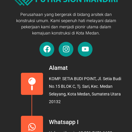
Perusahaan yang bergerak di bidang arsitek dan
konstruksi umum. Kami sepenuh hati melayani dalam
pekerjaan kami dan menjadi pionir utama dalam
kemajuan konstruksi di Kota Medan.
F
I
Y
a
n
o
c
s
u
e
t
t
Alamat
b
a
u
KOMP. SETIA BUDI POINT, Jl. Setia Budi
o
g
b
No.15 BLOK C, Tj. Sari, Kec. Medan
o
r
e
Selayang, Kota Medan, Sumatera Utara
k
a
20132
m
Whatsapp I