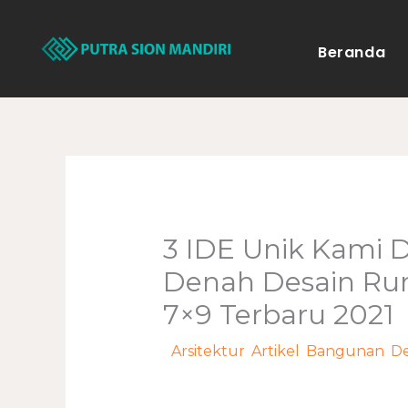
Lewati
ke
Beranda
konten
3 IDE Unik Kami
Denah Desain Ru
7×9 Terbaru 2021
/
Arsitektur
,
Artikel
,
Bangunan
,
D
adminweb