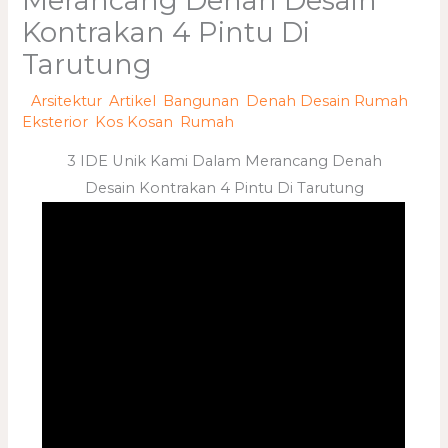
Merancang Denah Desain
Kontrakan 4 Pintu Di
Tarutung
/
Arsitektur
,
Artikel
,
Bangunan
,
Denah Desain Rumah
,
Eksterior
,
Kos Kosan
,
Rumah
/ Oleh
adminweb
3 IDE Unik Kami Dalam Merancang Denah
Desain Kontrakan 4 Pintu Di Tarutung