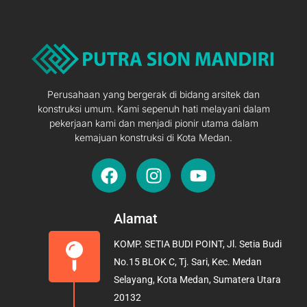
Perusahaan yang bergerak di bidang arsitek dan
konstruksi umum. Kami sepenuh hati melayani dalam
pekerjaan kami dan menjadi pionir utama dalam
kemajuan konstruksi di Kota Medan.
F
I
Y
a
n
o
c
s
u
e
t
t
Alamat
b
a
u
KOMP. SETIA BUDI POINT, Jl. Setia Budi
o
g
b
No.15 BLOK C, Tj. Sari, Kec. Medan
o
r
e
Selayang, Kota Medan, Sumatera Utara
k
a
20132
m