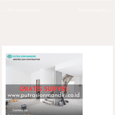
←
Pos Sebelumnya
Selanjutnya Pos
→