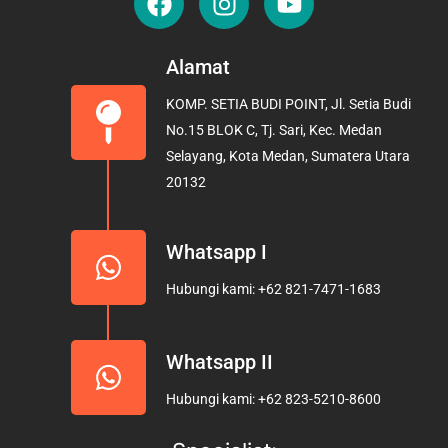
a
n
o
c
s
u
e
t
t
Alamat
b
a
u
KOMP. SETIA BUDI POINT, Jl. Setia Budi
o
g
b
No.15 BLOK C, Tj. Sari, Kec. Medan
o
r
e
Selayang, Kota Medan, Sumatera Utara
k
a
20132
m
Whatsapp I
Hubungi kami: +62 821-7471-1683
Whatsapp II
Hubungi kami: +62 823-5210-8600