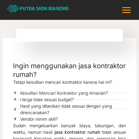
Lewati
ke
konten
Ingin menggunakan jasa kontraktor
rumah?
Tetapi kesulitan mencari kontraktor karena hal ini?
Kesulitan Mencari Kontraktor yang Amanah?
Harga tidak sesuai budget?
Hasil yang diberikan tidak sesuai dengan yang
direncanakan?
Vendor minim skill?
Sudah mengeluarkan banyak biaya, tabungan, dan
waktu, namun hasil
jasa kontraktor rumah
tidak sesuai
harapan? Kerugian waktu, tenaga, dan anggaran bisa