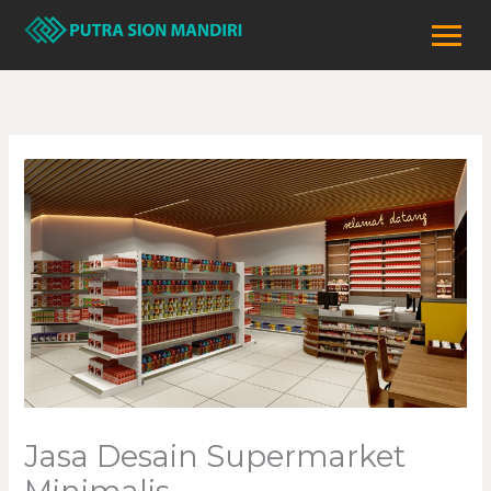
Lewati
ke
konten
Jasa Desain Supermarket