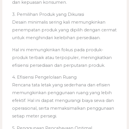
dan kepuasan konsumen.
3. Pemilihan Produk yang Dikurasi
Desain minimalis sering kali memungkinkan
penempatan produk yang dipilih dengan cermat
untuk menghindari kelebihan persediaan.
Hal ini memungkinkan fokus pada produk-
produk terbaik atau terpopuler, meningkatkan
efisiensi persediaan dan perputaran produk.
4. Efisiensi Pengelolaan Ruang
Rencana tata letak yang sederhana dan efisien
memungkinkan penggunaan ruang yang lebih
efektif. Hal ini dapat mengurangi biaya sewa dan
operasional, serta memaksimalkan penggunaan
setiap meter persegi.
5. Penggunaan Pencahayaan Optimal