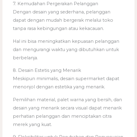
7. Kemudahan Pergerakan Pelanggan
Dengan desain yang sederhana, pelanggan
dapat dengan mudah bergerak melalui toko
tanpa rasa kebingungan atau kekacauan.
Hal ini bisa meningkatkan kepuasan pelanggan
dan mengurangi waktu yang dibutuhkan untuk
berbelanja.
8. Desain Estetis yang Menarik
Meskipun minimalis, desain supermarket dapat
menonjol dengan estetika yang menarik.
Pemilihan material, palet warna yang bersih, dan
desain yang menarik secara visual dapat menarik
perhatian pelanggan dan menciptakan citra
merek yang kuat.