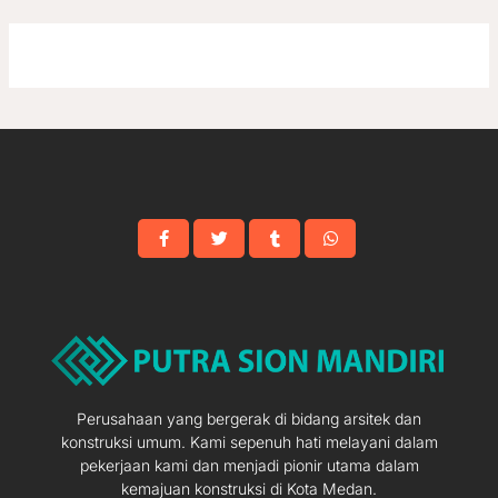
Perusahaan yang bergerak di bidang arsitek dan
konstruksi umum. Kami sepenuh hati melayani dalam
pekerjaan kami dan menjadi pionir utama dalam
kemajuan konstruksi di Kota Medan.