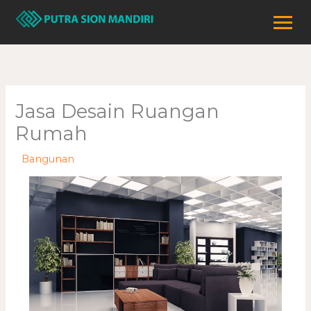
Lewati
ke
konten
Jasa Desain Ruangan
Rumah
/
Bangunan
/ Oleh
adminweb