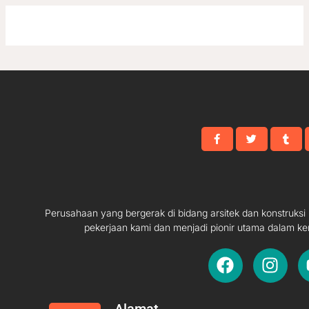
Perusahaan yang bergerak di bidang arsitek dan konstruks
pekerjaan kami dan menjadi pionir utama dalam ke
F
I
a
n
c
s
e
t
Alamat