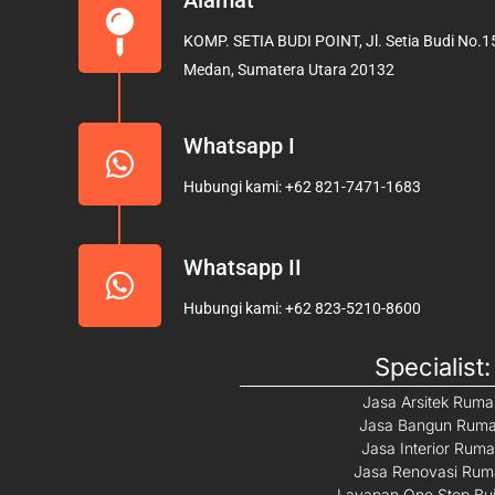
b
a
KOMP. SETIA BUDI POINT, Jl. Setia Budi No.15
o
g
Medan, Sumatera Utara 20132
o
r
k
a
m
Whatsapp I
Hubungi kami: +62 821-7471-1683
Whatsapp II
Hubungi kami: +62 823-5210-8600
Specialist:
Jasa Arsitek Rum
Jasa Bangun Rum
Jasa Interior Rum
Jasa Renovasi Ru
Layanan One Stop Bui