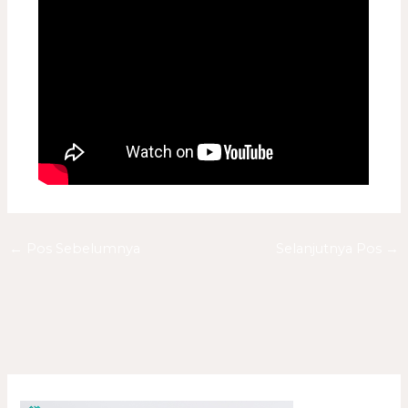
←
Pos Sebelumnya
Selanjutnya Pos
→