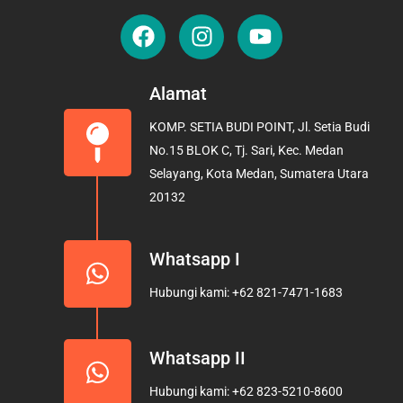
F
I
Y
a
n
o
c
s
u
e
t
t
Alamat
b
a
u
KOMP. SETIA BUDI POINT, Jl. Setia Budi
o
g
b
No.15 BLOK C, Tj. Sari, Kec. Medan
o
r
e
Selayang, Kota Medan, Sumatera Utara
k
a
20132
m
Whatsapp I
Hubungi kami: +62 821-7471-1683
Whatsapp II
Hubungi kami: +62 823-5210-8600