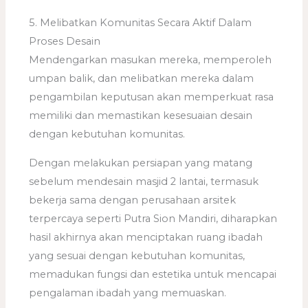
5. Melibatkan Komunitas Secara Aktif Dalam
Proses Desain
Mendengarkan masukan mereka, memperoleh
umpan balik, dan melibatkan mereka dalam
pengambilan keputusan akan memperkuat rasa
memiliki dan memastikan kesesuaian desain
dengan kebutuhan komunitas.
Dengan melakukan persiapan yang matang
sebelum mendesain masjid 2 lantai, termasuk
bekerja sama dengan perusahaan arsitek
terpercaya seperti Putra Sion Mandiri, diharapkan
hasil akhirnya akan menciptakan ruang ibadah
yang sesuai dengan kebutuhan komunitas,
memadukan fungsi dan estetika untuk mencapai
pengalaman ibadah yang memuaskan.