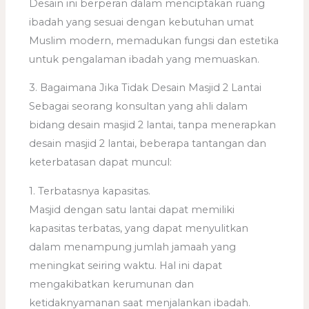
Desain ini berperan dalam menciptakan ruang
ibadah yang sesuai dengan kebutuhan umat
Muslim modern, memadukan fungsi dan estetika
untuk pengalaman ibadah yang memuaskan.
3. Bagaimana Jika Tidak Desain Masjid 2 Lantai
Sebagai seorang konsultan yang ahli dalam
bidang desain masjid 2 lantai, tanpa menerapkan
desain masjid 2 lantai, beberapa tantangan dan
keterbatasan dapat muncul:
1. Terbatasnya kapasitas.
Masjid dengan satu lantai dapat memiliki
kapasitas terbatas, yang dapat menyulitkan
dalam menampung jumlah jamaah yang
meningkat seiring waktu. Hal ini dapat
mengakibatkan kerumunan dan
ketidaknyamanan saat menjalankan ibadah.