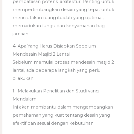
pembatasan potensi arsitektur. Penting untuk
mempertimbangkan desain yang tepat untuk
menciptakan ruang ibadah yang optimal,
memadukan fungsi dan kenyamanan bagi
jamaah.
4. Apa Yang Harus Disiapkan Sebelum
Mendesain Masjid 2 Lantai
Sebelum memulai proses mendesain masjid 2
lantai, ada beberapa langkah yang perlu
dilakukan:
1. Melakukan Penelitian dan Studi yang
Mendalam
Ini akan membantu dalam mengembangkan
pemahaman yang kuat tentang desain yang
efektif dan sesuai dengan kebutuhan.