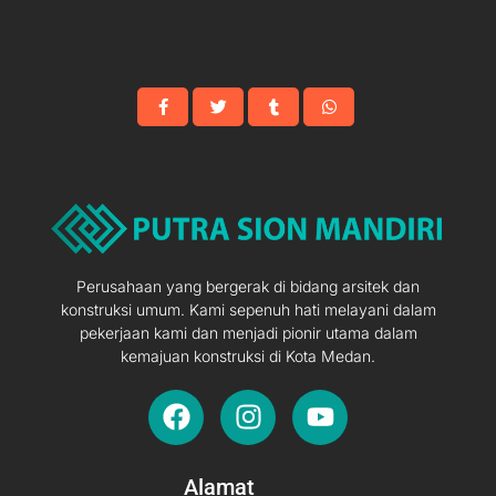
Perusahaan yang bergerak di bidang arsitek dan
konstruksi umum. Kami sepenuh hati melayani dalam
pekerjaan kami dan menjadi pionir utama dalam
kemajuan konstruksi di Kota Medan.
F
I
Y
a
n
o
c
s
u
e
t
t
Alamat