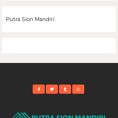
Putra Sion Mandiri