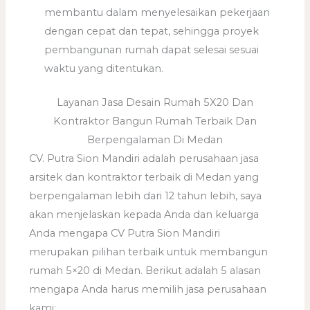
membantu dalam menyelesaikan pekerjaan
dengan cepat dan tepat, sehingga proyek
pembangunan rumah dapat selesai sesuai
waktu yang ditentukan.
Layanan Jasa Desain Rumah 5X20 Dan
Kontraktor Bangun Rumah Terbaik Dan
Berpengalaman Di Medan
CV. Putra Sion Mandiri adalah perusahaan jasa
arsitek dan kontraktor terbaik di Medan yang
berpengalaman lebih dari 12 tahun lebih, saya
akan menjelaskan kepada Anda dan keluarga
Anda mengapa CV Putra Sion Mandiri
merupakan pilihan terbaik untuk membangun
rumah 5×20 di Medan. Berikut adalah 5 alasan
mengapa Anda harus memilih jasa perusahaan
kami: