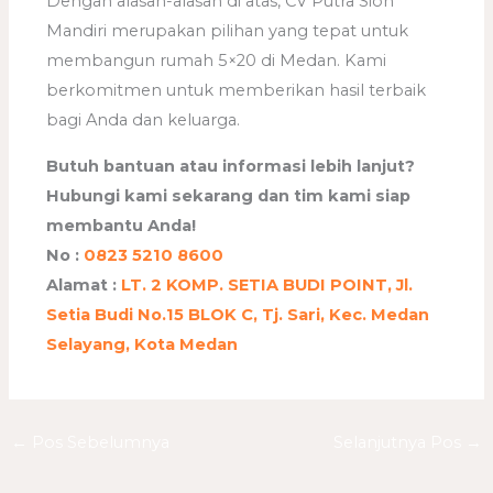
Dengan alasan-alasan di atas, CV Putra Sion
Mandiri merupakan pilihan yang tepat untuk
membangun rumah 5×20 di Medan. Kami
berkomitmen untuk memberikan hasil terbaik
bagi Anda dan keluarga.
Butuh bantuan atau informasi lebih lanjut?
Hubungi kami sekarang dan tim kami siap
membantu Anda!
No :
0823 5210 8600
Alamat :
LT. 2 KOMP. SETIA BUDI POINT, Jl.
Setia Budi No.15 BLOK C, Tj. Sari, Kec. Medan
Selayang, Kota Medan
←
Pos Sebelumnya
Selanjutnya Pos
→