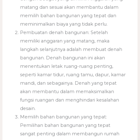
matang dan sesuai akan membantu dalam
memilih bahan bangunan yang tepat dan
meminimalkan biaya yang tidak perlu.
Pembuatan denah bangunan: Setelah
memiliki anggaran yang matang, maka
langkah selanjutnya adalah membuat denah
bangunan. Denah bangunan ini akan
menentukan letak ruang-ruang penting,
seperti kamar tidur, ruang tamu, dapur, kamar
mandi, dan sebagainya. Denah yang tepat
akan membantu dalam memaksimalkan
fungsi ruangan dan menghindari kesalahan
desain.
Memilih bahan bangunan yang tepat:
Pemilihan bahan bangunan yang tepat
sangat penting dalam membangun rumah