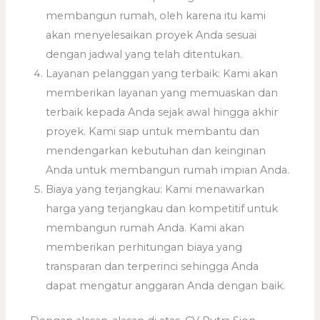
membangun rumah, oleh karena itu kami
akan menyelesaikan proyek Anda sesuai
dengan jadwal yang telah ditentukan.
Layanan pelanggan yang terbaik: Kami akan
memberikan layanan yang memuaskan dan
terbaik kepada Anda sejak awal hingga akhir
proyek. Kami siap untuk membantu dan
mendengarkan kebutuhan dan keinginan
Anda untuk membangun rumah impian Anda.
Biaya yang terjangkau: Kami menawarkan
harga yang terjangkau dan kompetitif untuk
membangun rumah Anda. Kami akan
memberikan perhitungan biaya yang
transparan dan terperinci sehingga Anda
dapat mengatur anggaran Anda dengan baik.