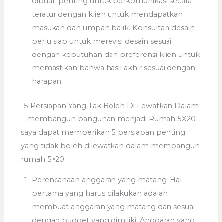
dibuat, penting untuk berkomunikasi secara
teratur dengan klien untuk mendapatkan
masukan dan umpan balik. Konsultan desain
perlu siap untuk merevisi desain sesuai
dengan kebutuhan dan preferensi klien untuk
memastikan bahwa hasil akhir sesuai dengan
harapan.
5 Persiapan Yang Tak Boleh Di Lewatkan Dalam
membangun bangunan menjadi Rumah 5X20
saya dapat memberikan 5 persiapan penting
yang tidak boleh dilewatkan dalam membangun
rumah 5×20:
Perencanaan anggaran yang matang: Hal
pertama yang harus dilakukan adalah
membuat anggaran yang matang dan sesuai
dengan budget yang dimiliki. Anggaran yang