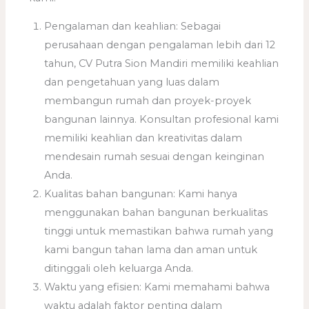
Pengalaman dan keahlian: Sebagai
perusahaan dengan pengalaman lebih dari 12
tahun, CV Putra Sion Mandiri memiliki keahlian
dan pengetahuan yang luas dalam
membangun rumah dan proyek-proyek
bangunan lainnya. Konsultan profesional kami
memiliki keahlian dan kreativitas dalam
mendesain rumah sesuai dengan keinginan
Anda.
Kualitas bahan bangunan: Kami hanya
menggunakan bahan bangunan berkualitas
tinggi untuk memastikan bahwa rumah yang
kami bangun tahan lama dan aman untuk
ditinggali oleh keluarga Anda.
Waktu yang efisien: Kami memahami bahwa
waktu adalah faktor penting dalam