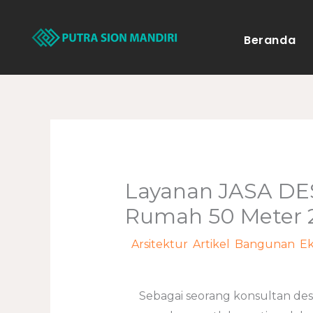
Lewati
ke
Beranda
konten
Layanan JASA D
Rumah 50 Meter 2
/
Arsitektur
,
Artikel
,
Bangunan
,
Ek
Sebagai seorang konsultan de