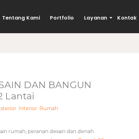
Tentang Kami
Portfolio
Layanan
Kontak
ESAIN DAN BANGUN
 Lantai
sterior
,
Interior
,
Rumah
/ Oleh
adminweb
sain rumah, peranan desain dan denah