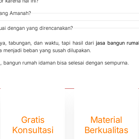
r karena hal ini?
 yang Amanah?
esuai dengan yang direncanakan?
a, tabungan, dan waktu, tapi hasil dari
jasa bangun rum
a menjadi beban yang susah dilupakan.
ri, bangun rumah idaman bisa selesai dengan sempurna.
Gratis
Material
Konsultasi
Berkualitas