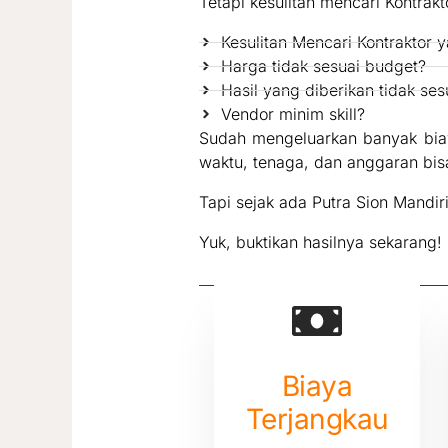
Tetapi kesulitan mencari Kontrakto
Kesulitan Mencari Kontraktor
Harga tidak sesuai budget?
Hasil yang diberikan tidak s
Vendor minim skill?
Sudah mengeluarkan banyak biay
waktu, tenaga, dan anggaran bis
Tapi sejak ada Putra Sion Mandi
Yuk, buktikan hasilnya sekarang!
Biaya
Terjangkau