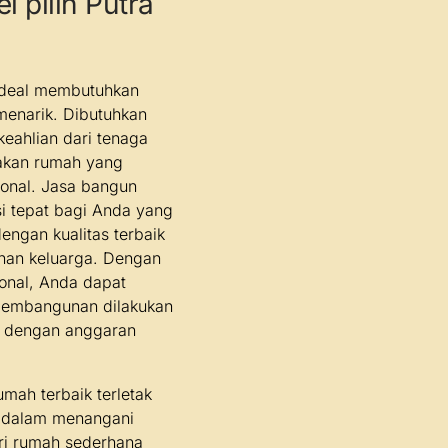
l pilih Putra
deal membutuhkan
 menarik. Dibutuhkan
eahlian dari tenaga
takan rumah yang
onal. Jasa bangun
si tepat bagi Anda yang
ngan kualitas terbaik
han keluarga. Dengan
onal, Anda dapat
 pembangunan dilakukan
i dengan anggaran
mah terbaik terletak
 dalam menangani
ri rumah sederhana