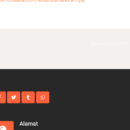
arenovasikantormedandansekitarnya/
Selanjutnya Pos
Alamat