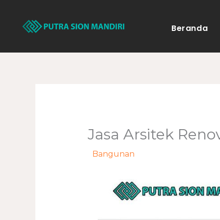
Lewati
ke
Beranda
konten
Jasa Arsitek Ren
/
Bangunan
/ Oleh
adminweb