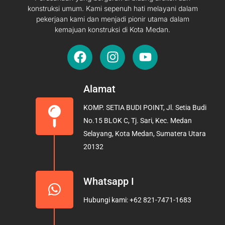
konstruksi umum. Kami sepenuh hati melayani dalam
pekerjaan kami dan menjadi pionir utama dalam
kemajuan konstruksi di Kota Medan.
F
I
Y
a
n
o
c
s
u
e
t
t
Alamat
b
a
u
KOMP. SETIA BUDI POINT, Jl. Setia Budi
o
g
b
No.15 BLOK C, Tj. Sari, Kec. Medan
o
r
e
Selayang, Kota Medan, Sumatera Utara
k
a
20132
m
Whatsapp I
Hubungi kami: +62 821-7471-1683